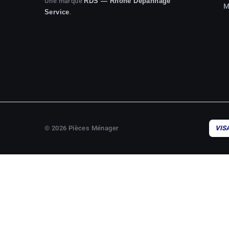
Une marque
RDS — Rhône Dépannage
M
.
Service
© 2026 Pièces Ménager
VIS