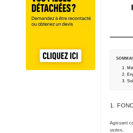
SOMMAI
1. Mé
2. En
3. So
1. FON
Agissant co
usées.