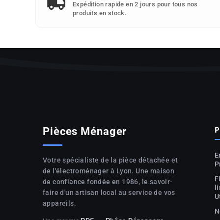
Expédition rapide en 2 jours pour tous nos
produits en stock.
P
Pièces Ménager
E
Votre spécialiste de la pièce détachée et
P
de l'électroménager à Lyon. Une maison
F
de confiance fondée en 1986, le savoir-
l
faire d'un artisan local au service de vos
U
appareils.
N