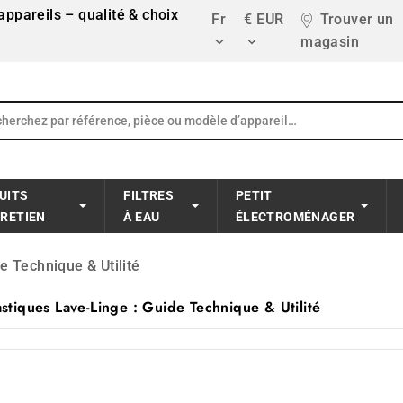
ppareils – qualité & choix
Fr
€ EUR
Trouver un
magasin


UITS
FILTRES
PETIT
TRETIEN
À EAU
ÉLECTROMÉNAGER
e Technique & Utilité
astiques Lave-Linge : Guide Technique & Utilité