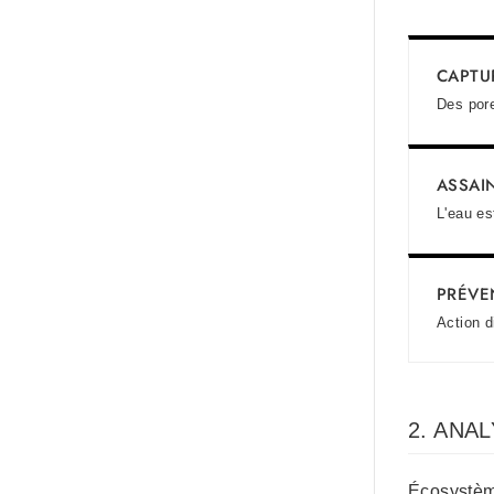
CAPTU
Des pore
ASSAI
L'eau es
PRÉVE
Action d
2. ANAL
Écosystèm