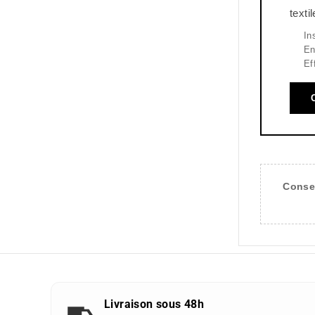
texti
In
En
Ef
Consei
Livraison sous 48h