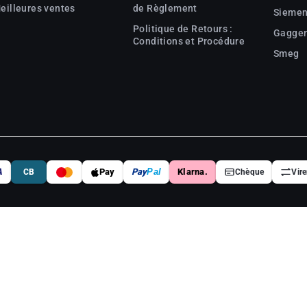
eilleures ventes
de Règlement
Sieme
Politique de Retours :
Gagge
Conditions et Procédure
Smeg
A
Pay
Pay
Pal
Klarna.
CB
Chèque
Vir