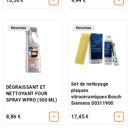
+
+
13,50 €
9,44 €
Nouveau
Nouveau
Set de nettoyage
DÉGRAISSANT ET
plaques
NETTOYANT FOUR
vitrocéramiques Bosch
SPRAY WPRO (500 ML)
Siemens 00311900
+
+
8,86 €
17,45 €