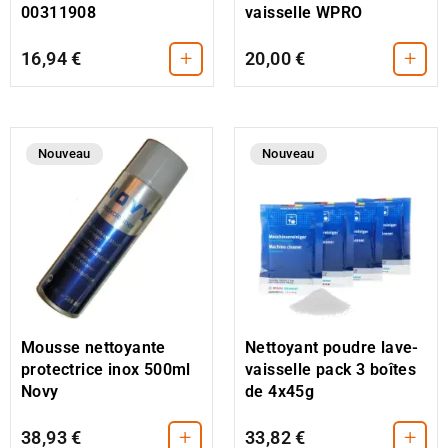
00311908
vaisselle WPRO
+
+
16,94 €
20,00 €
Nouveau
Nouveau
Mousse nettoyante
Nettoyant poudre lave-
protectrice inox 500ml
vaisselle pack 3 boîtes
Novy
de 4x45g
+
+
38,93 €
33,82 €