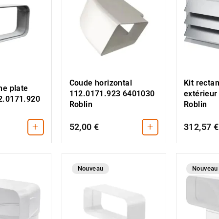
Coude horizontal
Kit recta
ne plate
112.0171.923 6401030
extérieur
2.0171.920
Roblin
Roblin
+
+
52,00 €
312,57 €
Nouveau
Nouveau