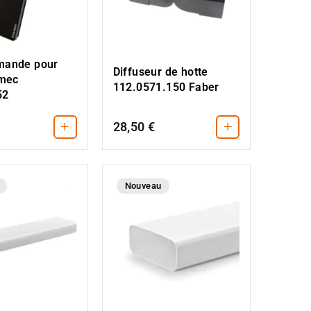
mande pour
Diffuseur de hotte
lmec
112.0571.150 Faber
52
+
+
28,50 €
Nouveau