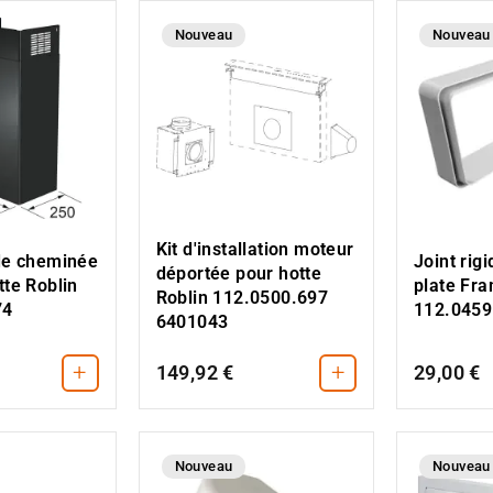
Nouveau
Nouveau
Kit d'installation moteur
 de cheminée
Joint rig
déportée pour hotte
tte Roblin
plate Fra
Roblin 112.0500.697
74
112.0459
6401043
+
+
149,92 €
29,00 €
Nouveau
Nouveau