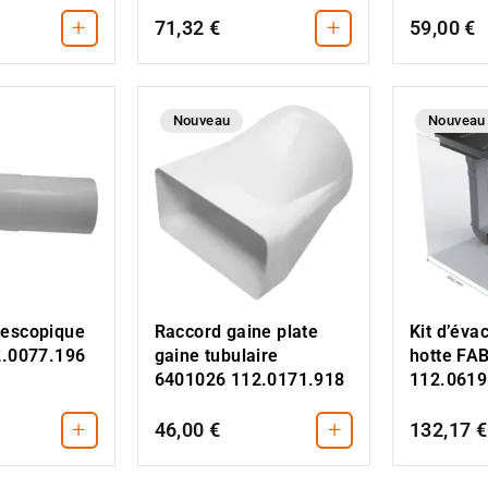
+
+
71,32 €
59,00 €
Nouveau
Nouveau
Kit d’éva
lescopique
Raccord gaine plate
hotte FA
2.0077.196
gaine tubulaire
112.0619
6401026 112.0171.918
+
+
46,00 €
132,17 €