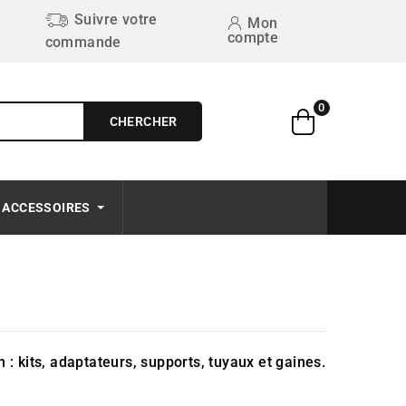
Suivre votre
Mon
compte
commande
0
CHERCHER
Free on order $50+
ACCESSOIRES
en : kits, adaptateurs, supports, tuyaux et gaines.