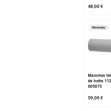
48,00 €
Nouveau
Manchon té
de hotte 11
005075
59,00 €