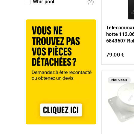
Whirlpool
(2)
Télécomman
hotte 112.0
6843607 Rob
79,00 €
Nouveau