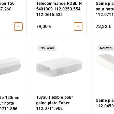
ion 150
Télécommande ROBLIN
Gaine pl
7.268
5401009 112.0253.554
pour hott
112.0616.535
112.0711
+
+
79,00 €
73,32 €
Nouveau
Nouveau
Tuyau flexible pour
 de 150mm
Gaine pl
gaine plate Faber
r hotte
112.0459
112.0711.902
.0711.856