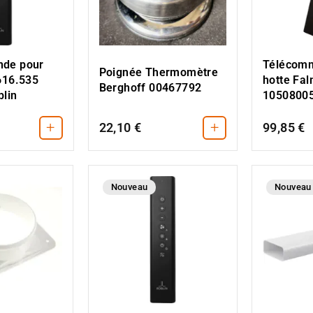
de pour
Télécom
Poignée Thermomètre
616.535
hotte Fa
Berghoff 00467792
lin
1050800
+
+
22,10 €
99,85 €
Nouveau
Nouveau