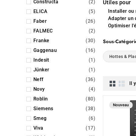
Constructa
(2)
Utiles pour
Installer o
ELICA
(5)
Adapter un 
Faber
(26)
Optimiser l’
FALMEC
(2)
Franke
(30)
Sous-Catégori
Gaggenau
(16)
Hottes & Pla
Indesit
(1)
Jünker
(1)
Neff
(36)
Il 
Novy
(4)
Roblin
(80)
Nouveau
Siemens
(38)
Smeg
(6)
Viva
(17)