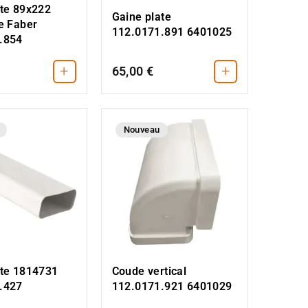
ate 89x222
Gaine plate
e Faber
112.0171.891 6401025
.854
+
+
65,00 €
Nouveau
ate 1814731
Coude vertical
.427
112.0171.921 6401029