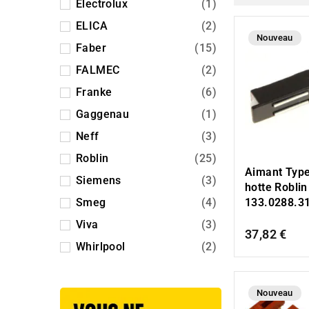
Electrolux
(1)
ELICA
(2)
Nouveau
Faber
(15)
FALMEC
(2)
Franke
(6)
Gaggenau
(1)
Neff
(3)
Roblin
(25)
Aimant Type
Siemens
(3)
hotte Roblin
133.0288.3
Smeg
(4)
Viva
(3)
37,82 €
Whirlpool
(2)
Nouveau