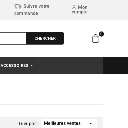
Suivre votre
Mon
compte
commande
0
CHERCHER
Free on order $50+
ACCESSOIRES

Meilleures ventes
Trier par :