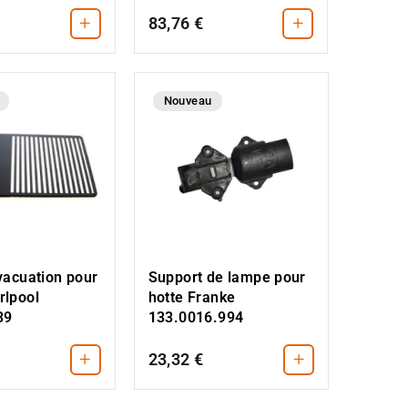
+
+
83,76 €
Nouveau
évacuation pour
Support de lampe pour
rlpool
hotte Franke
39
133.0016.994
+
+
23,32 €