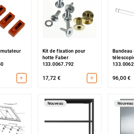
mmutateur
Kit de fixation pour
Bandeau 
hotte Faber
télescop
40
133.0067.792
133.0062
+
+
17,72 €
96,00 €
Nouveau
Nouveau