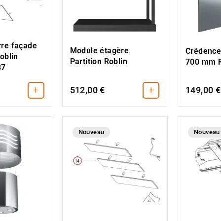
re façade
Module étagère
Crédence
oblin
Partition Roblin
700 mm R
87
+
+
512,00 €
149,00 €
Nouveau
Nouveau