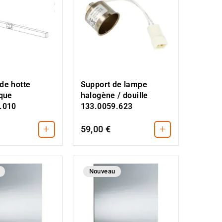
de hotte
Support de lampe
ique
halogène / douille
.010
133.0059.623
+
+
59,00 €
Nouveau