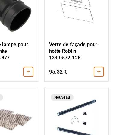
e lampe pour
Verre de façade pour
nke
hotte Roblin
.877
133.0572.125
+
+
95,32 €
Nouveau