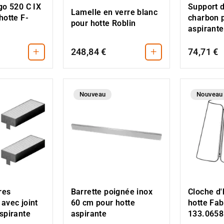
Support d
go 520 C IX
Lamelle en verre blanc
charbon 
hotte F-
pour hotte Roblin
aspirante
+
+
248,84 €
74,71 €
Nouveau
Nouveau
res
Barrette poignée inox
Cloche d'
avec joint
60 cm pour hotte
hotte Fab
spirante
aspirante
133.0658