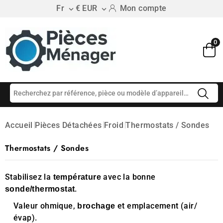
Fr
€ EUR
Mon compte


0
Accueil
Pièces Détachées
Froid
Thermostats / Sondes
Thermostats / Sondes
Stabilisez la
avec la bonne
température
.
sonde/thermostat
Valeur ohmique,
et emplacement (air/
brochage
évap).