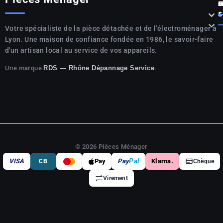
P



S

Votre spécialiste de la pièce détachée et de l'électroménager à
Lyon. Une maison de confiance fondée en 1986, le savoir-faire
d'un artisan local au service de vos appareils.
Une marque
.
RDS — Rhône Dépannage Service
© 2026 Pièces Ménager
VISA
Pay
Pay
Pal
Klarna.
CB
Chèque
Virement