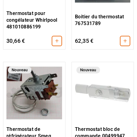
Thermostat pour
Boitier du thermostat
congélateur Whirlpool
767531789
481010886199
+
+
30,66 €
62,35 €
Nouveau
Nouveau
Thermostat de
Thermostat bloc de
réfrigérateur Smeg
commande 00499947