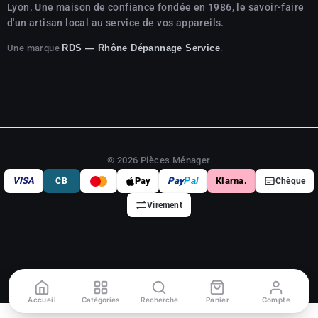
Lyon. Une maison de confiance fondée en 1986, le savoir-faire
d'un artisan local au service de vos appareils.
Une marque
.
RDS — Rhône Dépannage Service
© 2026 Pièces Ménager
VISA
Pay
Pay
Pal
Klarna.
CB
Chèque
Virement
Accueil
Catégories
Recherche
Panier
Compte