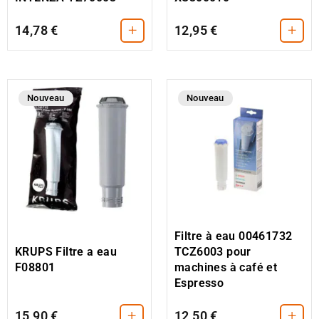
+
+
14,78 €
12,95 €
Nouveau
Nouveau
Filtre à eau 00461732
KRUPS Filtre a eau
TCZ6003 pour
F08801
machines à café et
Espresso
+
+
15,90 €
12,50 €