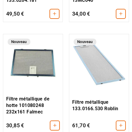
133.0264.181
13MC040
+
+
49,50 €
34,00 €
Nouveau
Nouveau
Filtre métallique de
Filtre métallique
hotte 101080248
133.0166.530 Roblin
232x161 Falmec
+
+
30,85 €
61,70 €