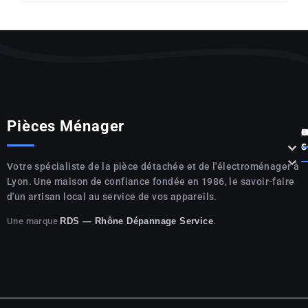
Pièces Ménager
P



S

Votre spécialiste de la pièce détachée et de l'électroménager à
Lyon. Une maison de confiance fondée en 1986, le savoir-faire
d'un artisan local au service de vos appareils.
Une marque
.
RDS — Rhône Dépannage Service