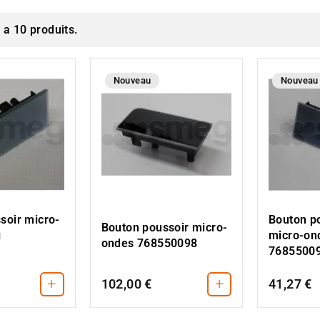
y a 10 produits.
Nouveau
Nouveau
soir micro-
Bouton p
Bouton poussoir micro-
g
micro-on
ondes 768550098
7685500
+
+
102,00 €
41,27 €