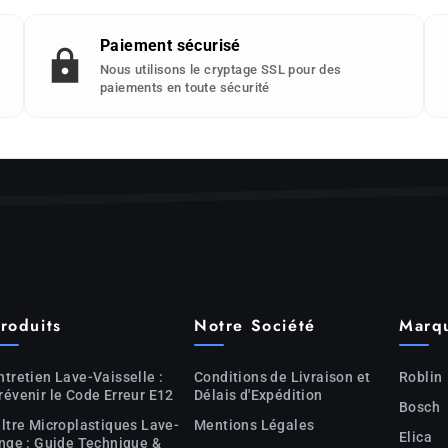
Paiement sécurisé
Nous utilisons le cryptage SSL pour des
paiements en toute sécurité
roduits
Notre Société
Marq
ntretien Lave-Vaisselle :
Conditions de Livraison et
Roblin
révenir le Code Erreur E12
Délais d'Expédition
Bosch
iltre Microplastiques Lave-
Mentions Légales
Elica
inge : Guide Technique &