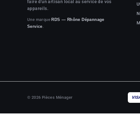
faire d'un artisan local au service de vos
U
appareils.
N
Une marque
RDS — Rhône Dépannage
M
.
Service
© 2026 Pièces Ménager
VIS