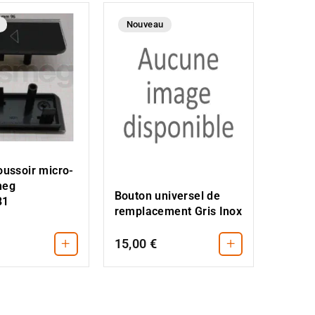
Nouveau
oussoir micro-
meg
Bouton universel de
81
remplacement Gris Inox
+
+
15,00 €