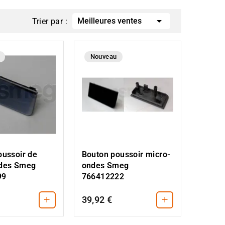

Meilleures ventes
Trier par :
Nouveau
oussoir de
Bouton poussoir micro-
des Smeg
ondes Smeg
99
766412222
+
+
39,92 €