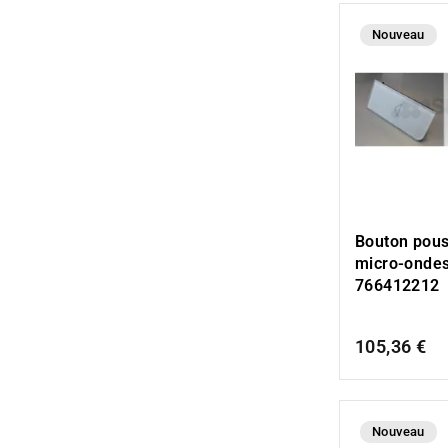
Nouveau
Bouton pous
micro-onde
766412212
105,36 €
Nouveau