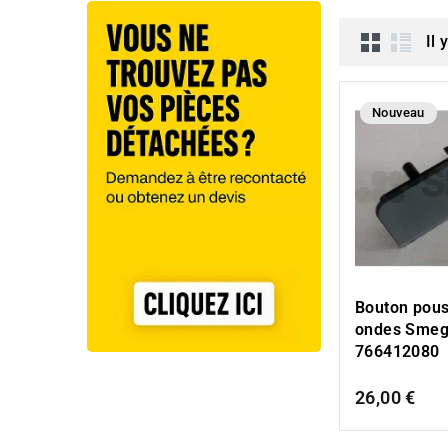
Il 
Nouveau
Bouton pous
ondes Sme
766412080
26,00 €