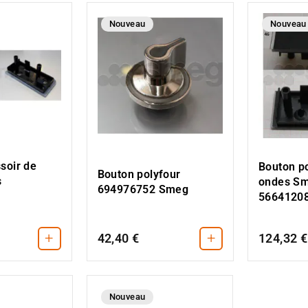
Nouveau
Nouveau
soir de
Bouton p
Bouton polyfour
s
ondes S
694976752 Smeg
5664120
+
+
42,40 €
124,32 €
Nouveau