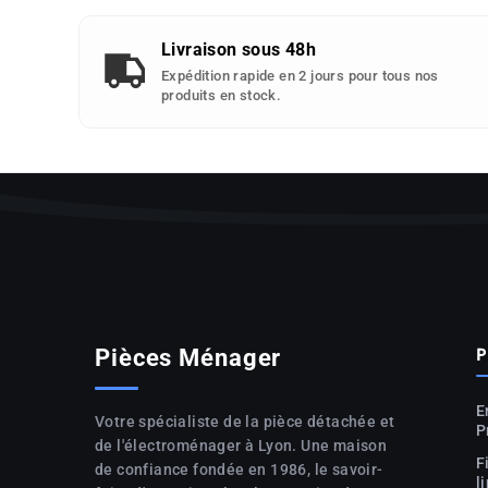
Livraison sous 48h
Expédition rapide en 2 jours pour tous nos
produits en stock.
P
Pièces Ménager
E
Votre spécialiste de la pièce détachée et
P
de l'électroménager à Lyon. Une maison
F
de confiance fondée en 1986, le savoir-
l