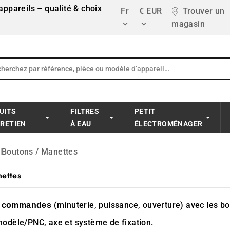
ppareils – qualité & choix
Fr
€ EUR
Trouver un
magasin


UITS
FILTRES
PETIT
TRETIEN
À EAU
ÉLECTROMÉNAGER
Boutons / Manettes
ettes
s
(minuterie, puissance, ouverture) avec les b
commandes
odèle/PNC, axe et système de fixation.