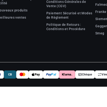
Conditions Générales de
tilité
Falme
Vente (CGV)
ouveaux produits
Franke
Paiement Sécurisé et Modes
eilleures ventes
de Règlement
Sieme
Politique de Retours :
Gagge
Conditions et Procédure
Smeg
A
Pay
Pay
Pal
Klarna.
CB
Chèque
Vir