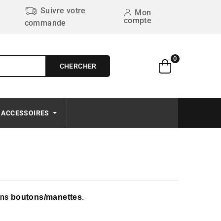
Suivre votre
Mon
compte
commande
0
CHERCHER
Free on order $50+
ACCESSOIRES
ons
.
boutons/manettes