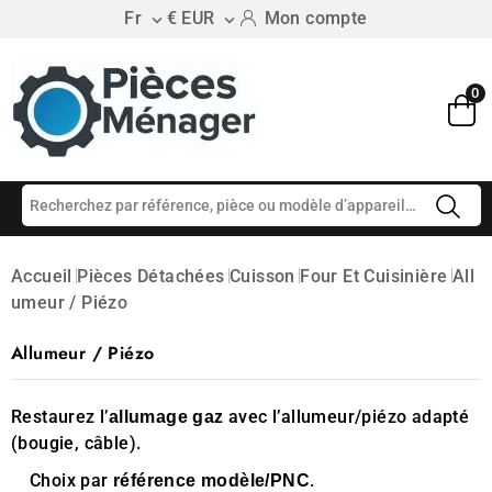
Fr
€ EUR
Mon compte


0
Accueil
Pièces Détachées
Cuisson
Four Et Cuisinière
All
Umeur / Piézo
Allumeur / Piézo
Restaurez l’
avec l’allumeur/piézo adapté
allumage gaz
(bougie, câble).
Choix par
.
référence modèle/PNC