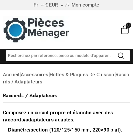
Fr
€ EUR
Mon compte


0
Accueil
Accessoires
Hottes & Plaques De Cuisson
Racco
Rds / Adaptateurs
Raccords / Adaptateurs
Composez un circuit
avec des
propre et étanche
adaptés.
raccords/adaptateurs
(120/125/150 mm, 220×90 plat).
Diamètre/section