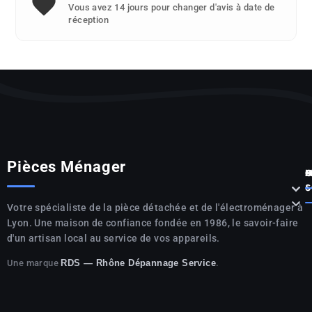
Vous avez 14 jours pour changer d'avis à date de
réception
Pièces Ménager
P



S

Votre spécialiste de la pièce détachée et de l'électroménager à
Lyon. Une maison de confiance fondée en 1986, le savoir-faire
d'un artisan local au service de vos appareils.
Une marque
.
RDS — Rhône Dépannage Service