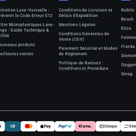
ntretien Lave-Vaisselle :
Conditions de Livraison et
Roblin
révenir le Code Erreur E12
Délais d'Expédition
Bosch
iltre Microplastiques Lave-
Mentions Légales
Elica
inge : Guide Technique &
Conditions Générales de
tilité
Falme
Vente (CGV)
ouveaux produits
Franke
Paiement Sécurisé et Modes
eilleures ventes
de Règlement
Sieme
Politique de Retours :
Gagge
Conditions et Procédure
Smeg
A
Pay
Pay
Pal
Klarna.
CB
Chèque
Vir