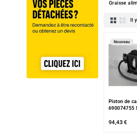
Graisse ali
Il 
Nouveau
Piston de ca
690074755
94,43 €