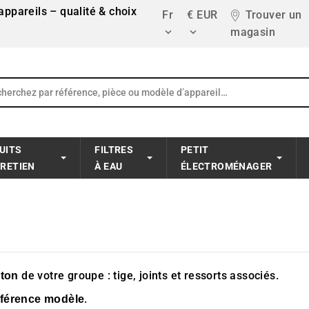
ppareils – qualité & choix
Fr
€ EUR
Trouver un
magasin


UITS
FILTRES
PETIT
TRETIEN
À EAU
ÉLECTROMÉNAGER
de votre groupe : tige, joints et ressorts associés.
ston
.
éférence modèle