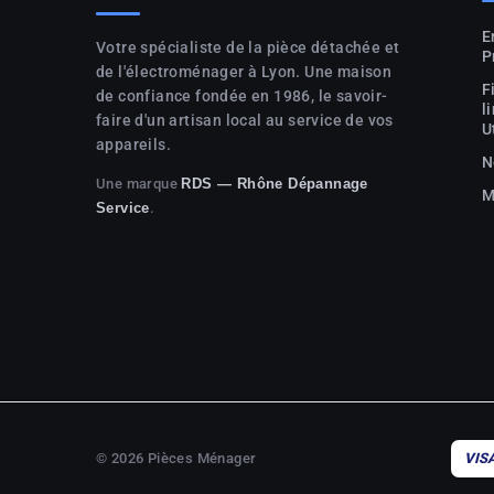
E
Votre spécialiste de la pièce détachée et
P
de l'électroménager à Lyon. Une maison
F
de confiance fondée en 1986, le savoir-
l
faire d'un artisan local au service de vos
U
appareils.
N
Une marque
RDS — Rhône Dépannage
M
.
Service
© 2026 Pièces Ménager
VIS