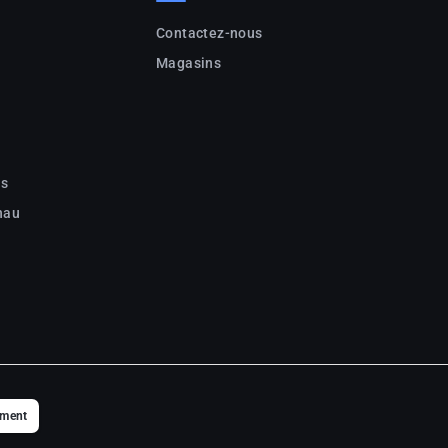
Contactez-nous
Magasins
c
ns
nau
ement