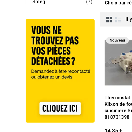
Smeg
(7)
Choix par
r
Il 
Nouveau
Thermostat 
Klixon de fo
cuisinière 
818731398
14,35 €