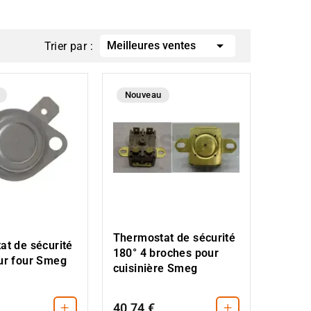

Meilleures ventes
Trier par :
Nouveau
Thermostat de sécurité
at de sécurité
180° 4 broches pour
ur four Smeg
cuisinière Smeg
+
+
40,74 €