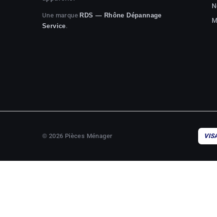
N
Une marque
RDS — Rhône Dépannage
M
.
Service
© 2026 Pièces Ménager
VIS