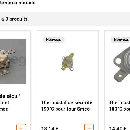
.
éférence modèle
y a 9 produits.
Nouveau
Nouveau
de sécu /
ur et
Thermostat de sécurité
Thermost
Smeg
190°C pour four Smeg
180°C po
+
+
18,14 €
14,40 €