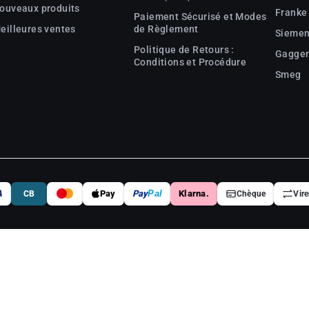
ouveaux produits
Franke
Paiement Sécurisé et Modes
eilleures ventes
de Règlement
Sieme
Politique de Retours :
Gagge
Conditions et Procédure
Smeg
A
Pay
Pay
Pal
Klarna.
CB
Chèque
Vir