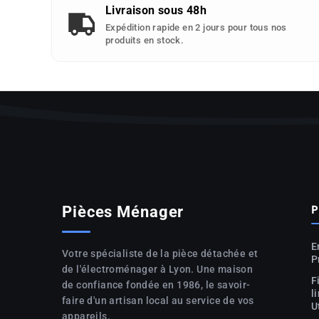
Livraison sous 48h
Expédition rapide en 2 jours pour tous nos
produits en stock.
P
Pièces Ménager
E
Votre spécialiste de la pièce détachée et
P
de l'électroménager à Lyon. Une maison
F
de confiance fondée en 1986, le savoir-
l
faire d'un artisan local au service de vos
U
appareils.