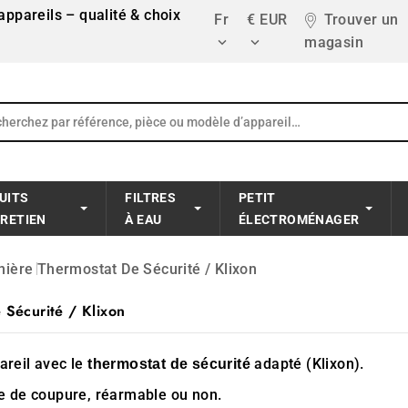
ppareils – qualité & choix
Fr
€ EUR
Trouver un
magasin


UITS
FILTRES
PETIT
TRETIEN
À EAU
ÉLECTROMÉNAGER
nière
Thermostat De Sécurité / Klixon
 Sécurité / Klixon
areil avec le
adapté (Klixon).
thermostat de sécurité
 de coupure, réarmable ou non.