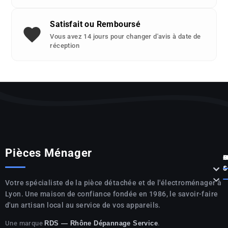
Satisfait ou Remboursé
Vous avez 14 jours pour changer d'avis à date de
réception
Pièces Ménager
P



S

Votre spécialiste de la pièce détachée et de l'électroménager à
Lyon. Une maison de confiance fondée en 1986, le savoir-faire
d'un artisan local au service de vos appareils.
Une marque
.
RDS — Rhône Dépannage Service