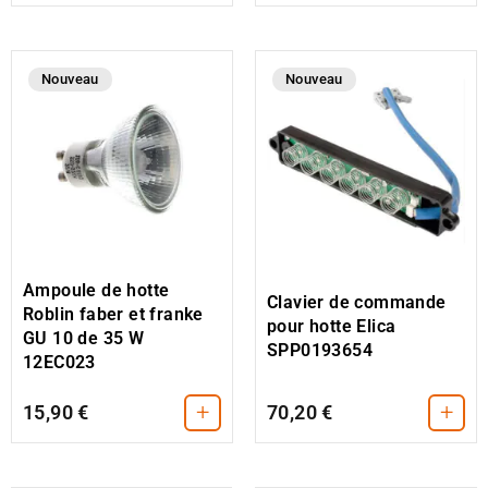
Nouveau
Nouveau
Ampoule de hotte
Clavier de commande
Roblin faber et franke
pour hotte Elica
GU 10 de 35 W
SPP0193654
12EC023
+
+
15,90 €
70,20 €