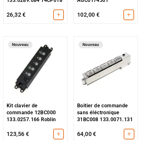
AGC0174501
133.0289.084 14CP018
+
+
26,32 €
102,00 €
Nouveau
Nouveau
Kit clavier de
Boitier de commande
commande 12BC000
sans éléctronique
133.0257.166 Roblin
31BC008 133.0071.131
+
+
123,56 €
64,00 €