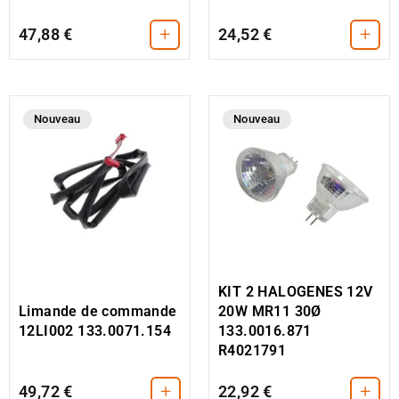
+
+
47,88 €
24,52 €
Nouveau
Nouveau
KIT 2 HALOGENES 12V
Limande de commande
20W MR11 30Ø
12LI002 133.0071.154
133.0016.871
R4021791
+
+
49,72 €
22,92 €