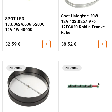
Spot Halogène 20W
SPOT LED
12V 133.0257.976
133.0624.636 S2000
12EC020 Roblin Franke
12V 1W 4000K
Faber
+
+
32,59 €
38,52 €
Nouveau
Nouveau