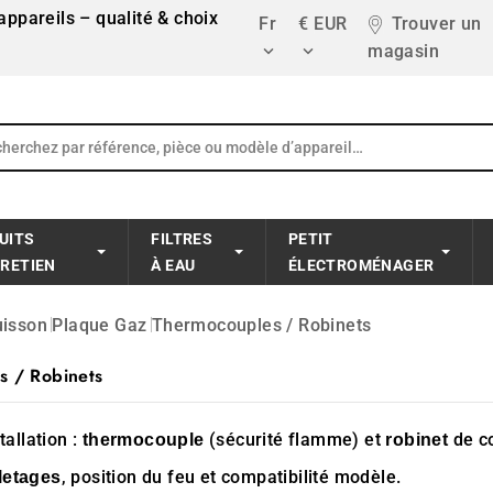
ppareils – qualité & choix
Fr
€ EUR
Trouver un
magasin


UITS
FILTRES
PETIT
TRETIEN
À EAU
ÉLECTROMÉNAGER
uisson
Plaque Gaz
Thermocouples / Robinets
s / Robinets
tallation :
(sécurité flamme) et
de c
thermocouple
robinet
, position du feu et compatibilité modèle.
iletages