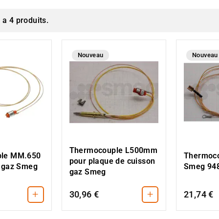
y a 4 produits.
Nouveau
Nouveau
Thermocouple L500mm
le MM.650
Thermoco
pour plaque de cuisson
e gaz Smeg
Smeg 94
gaz Smeg
+
+
30,96 €
21,74 €