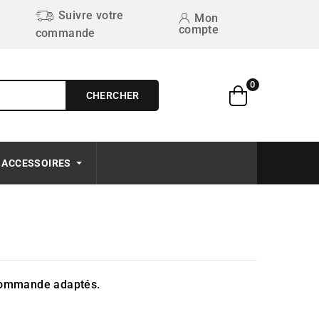
Suivre votre
Mon
compte
commande
0
CHERCHER
Free on order $50+
ACCESSOIRES
ommande adaptés.