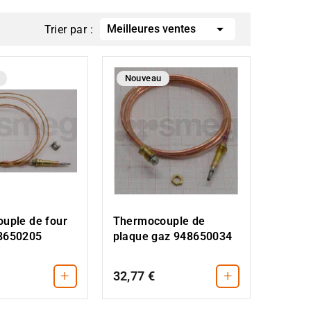

Meilleures ventes
Trier par :
Nouveau
uple de four
Thermocouple de
8650205
plaque gaz 948650034
+
+
32,77 €