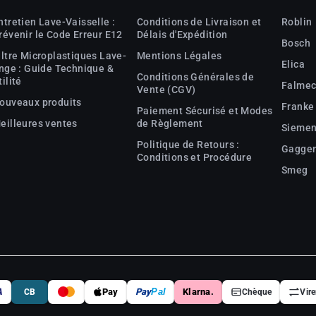
ntretien Lave-Vaisselle :
Conditions de Livraison et
Roblin
révenir le Code Erreur E12
Délais d'Expédition
Bosch
iltre Microplastiques Lave-
Mentions Légales
Elica
inge : Guide Technique &
Conditions Générales de
tilité
Falme
Vente (CGV)
ouveaux produits
Franke
Paiement Sécurisé et Modes
eilleures ventes
de Règlement
Sieme
Politique de Retours :
Gagge
Conditions et Procédure
Smeg
A
Pay
Pay
Pal
Klarna.
CB
Chèque
Vir