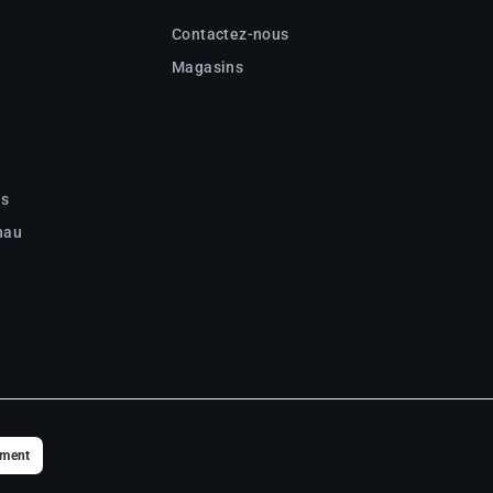
Contactez-nous
Magasins
c
ns
nau
ement