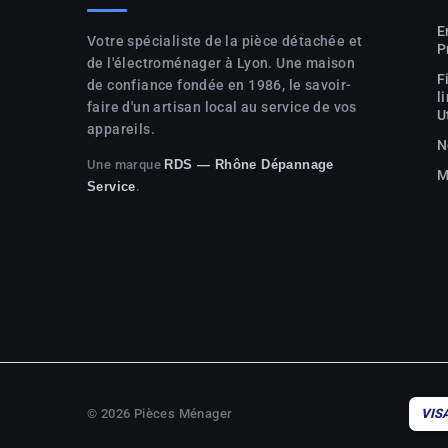
E
Votre spécialiste de la pièce détachée et
P
de l'électroménager à Lyon. Une maison
F
de confiance fondée en 1986, le savoir-
l
faire d'un artisan local au service de vos
U
appareils.
N
Une marque
RDS — Rhône Dépannage
M
.
Service
© 2026 Pièces Ménager
VIS