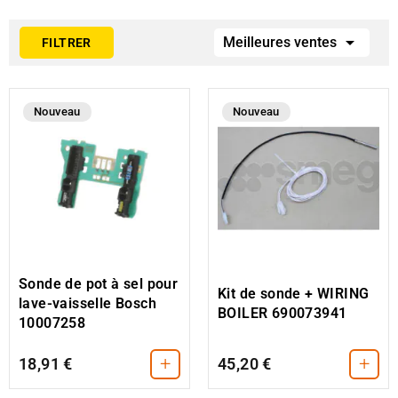

Meilleures ventes
FILTRER
Nouveau
Nouveau
Sonde de pot à sel pour
Kit de sonde + WIRING
lave-vaisselle Bosch
BOILER 690073941
10007258
+
+
18,91 €
45,20 €