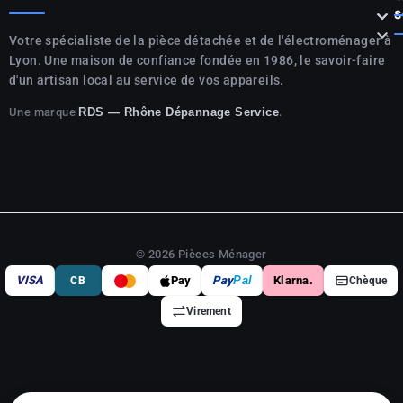



S

Votre spécialiste de la pièce détachée et de l'électroménager à
Lyon. Une maison de confiance fondée en 1986, le savoir-faire
d'un artisan local au service de vos appareils.
Une marque
.
RDS — Rhône Dépannage Service
© 2026 Pièces Ménager
VISA
Pay
Pay
Pal
Klarna.
CB
Chèque
Virement