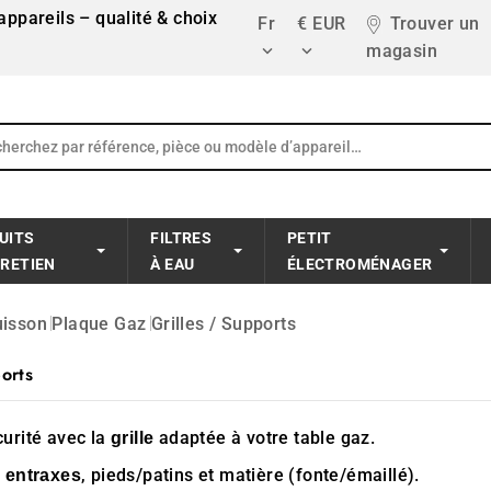
ppareils – qualité & choix
Fr
€ EUR
Trouver un
magasin


UITS
FILTRES
PETIT
TRETIEN
À EAU
ÉLECTROMÉNAGER
uisson
Plaque Gaz
Grilles / Supports
orts
curité avec la
adaptée à votre table gaz.
grille
,
, pieds/patins et matière (fonte/émaillé).
entraxes