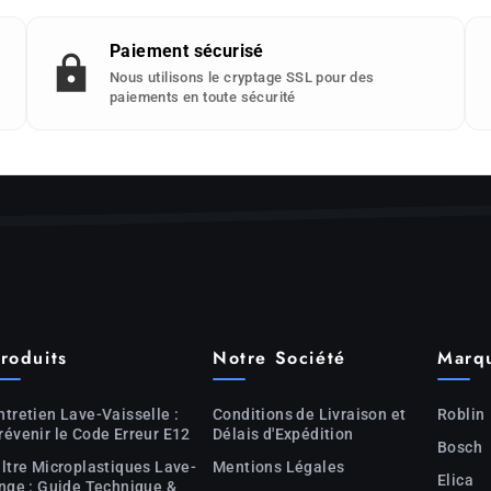
Paiement sécurisé
Nous utilisons le cryptage SSL pour des
paiements en toute sécurité
roduits
Notre Société
Marq
ntretien Lave-Vaisselle :
Conditions de Livraison et
Roblin
révenir le Code Erreur E12
Délais d'Expédition
Bosch
iltre Microplastiques Lave-
Mentions Légales
Elica
inge : Guide Technique &