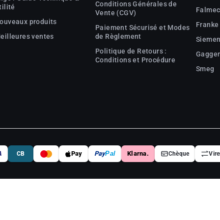
Conditions Générales de
tilité
Falme
Vente (CGV)
ouveaux produits
Franke
Paiement Sécurisé et Modes
eilleures ventes
de Règlement
Sieme
Politique de Retours :
Gagge
Conditions et Procédure
Smeg
A
Pay
Pay
Pal
Klarna.
CB
Chèque
Vir