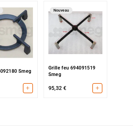
Nouveau
Grille feu 694091519
94092180 Smeg
Smeg
+
+
95,32 €