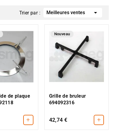

Meilleures ventes
Trier par :
Nouveau
pide de plaque
Grille de bruleur
92118
694092316
+
+
42,74 €