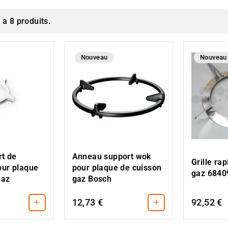
y a 8 produits.
Nouveau
Nouveau
rt de
Anneau support wok
Grille ra
our plaque
pour plaque de cuisson
gaz 6840
gaz
gaz Bosch
+
+
12,73 €
92,52 €