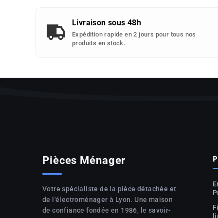
Livraison sous 48h
Expédition rapide en 2 jours pour tous nos
produits en stock.
P
Pièces Ménager
E
Votre spécialiste de la pièce détachée et
P
de l'électroménager à Lyon. Une maison
F
de confiance fondée en 1986, le savoir-
l