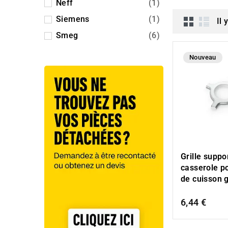
Neff
(1)
Siemens
(1)
Il 
Smeg
(6)
Nouveau
Grille suppo
casserole p
de cuisson 
6,44 €