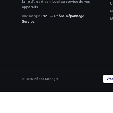
faire d'un artisan local au service de vos
U
appareils.
N
Une marque
RDS — Rhône Dépannage
M
.
Service
© 2026 Pièces Ménager
VIS