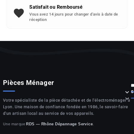
Satisfait ou Remboursé
Vous avez 14 jours pour changer d'avis à date de
réception
Pièces Ménager
P



S

Votre spécialiste de la pièce détachée et de l'électroménager à
Lyon. Une maison de confiance fondée en 1986, le savoir-faire
d'un artisan local au service de vos appareils.
Une marque
.
RDS — Rhône Dépannage Service