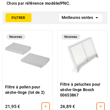
Choix par
.
référence modèle/PNC

Meilleures ventes
FILTRER
Nouveau
Nouveau
Filtre à peluches pour
Filtre à pollen pour
sèche-linge Bosch
sèche-linge (lot de 2)
00653867
+
+
21,95 €
26,89 €