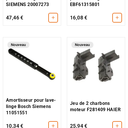
SIEMENS 20007273
EBF61315801
+
+
47,46 €
16,08 €
Nouveau
Nouveau
Amortisseur pour lave-
Jeu de 2 charbons
linge Bosch Siemens
moteur F281409 HAIER
11051551
+
+
10,34 €
25,94 €