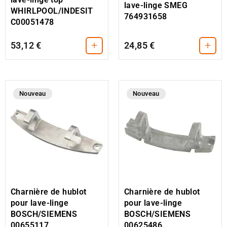
lave-linge SMEG
WHIRLPOOL/INDESIT
764931658
C00051478
+
+
53,12 €
24,85 €
Nouveau
Nouveau
Charnière de hublot
Charnière de hublot
pour lave-linge
pour lave-linge
BOSCH/SIEMENS
BOSCH/SIEMENS
00655117
00625486