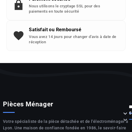
Nous utilisons le cryptage SSL pour des
paiements en toute sécurité
Satisfait ou Remboursé
Vous avez 14 jours pour changer d'avis à date de
réception
Pièces Ménager
P



S

Votre spécialiste de la pièce détachée et de l'électroménager à
Lyon. Une maison de confiance fondée en 1986, le savoir-faire