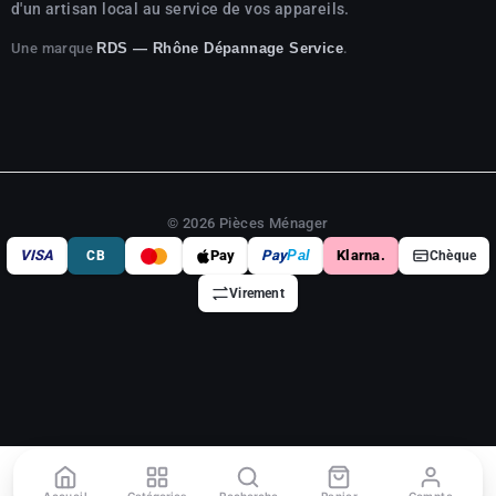
d'un artisan local au service de vos appareils.
Une marque
.
RDS — Rhône Dépannage Service
© 2026 Pièces Ménager
VISA
Pay
Pay
Pal
Klarna.
CB
Chèque
Virement