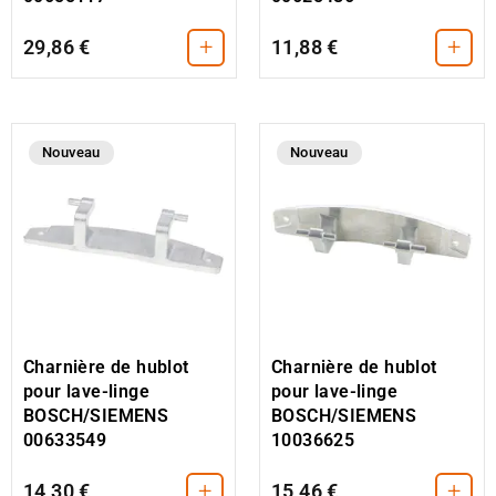
+
+
29,86 €
11,88 €
Nouveau
Nouveau
Charnière de hublot
Charnière de hublot
pour lave-linge
pour lave-linge
BOSCH/SIEMENS
BOSCH/SIEMENS
00633549
10036625
+
+
14,30 €
15,46 €