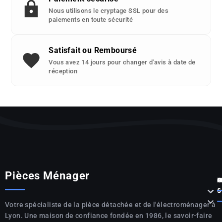
Nous utilisons le cryptage SSL pour des
paiements en toute sécurité
Satisfait ou Remboursé
Vous avez 14 jours pour changer d'avis à date de
réception
Pièces Ménager
P



S

Votre spécialiste de la pièce détachée et de l'électroménager à
Lyon. Une maison de confiance fondée en 1986, le savoir-faire