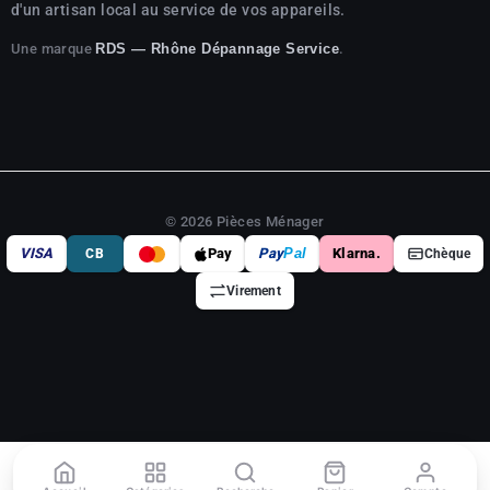
d'un artisan local au service de vos appareils.
Une marque
.
RDS — Rhône Dépannage Service
© 2026 Pièces Ménager
VISA
Pay
Pay
Pal
Klarna.
CB
Chèque
Virement