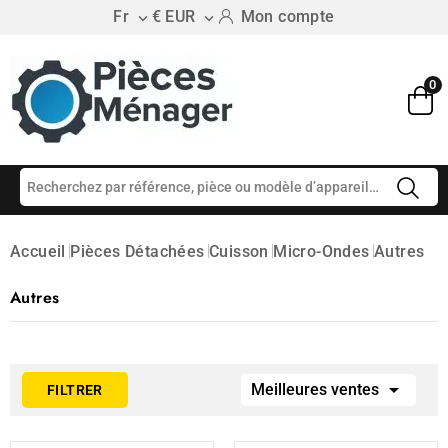
Fr
€ EUR
Mon compte


0
Accueil
Pièces Détachées
Cuisson
Micro-Ondes
Autres
Autres

Meilleures ventes
FILTRER