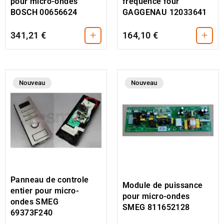
fréquence four
pour micro-ondes
GAGGENAU 12033641
BOSCH 00656624
+
+
341,21 €
164,10 €
Nouveau
Nouveau
Panneau de controle
Module de puissance
entier pour micro-
pour micro-ondes
ondes SMEG
SMEG 811652128
69373F240