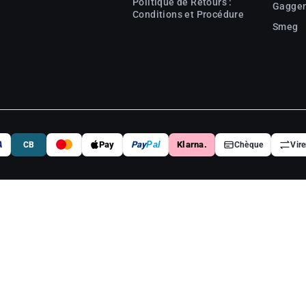
Politique de Retours :
Gagge
Conditions et Procédure
Smeg
A
Pay
Pay
Pal
Klarna.
CB
Chèque
Vir