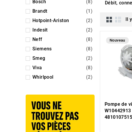
Bosch
(8)
Débit, conne
Brandt
(1)
Il 
Hotpoint-Ariston
(2)
Indesit
(2)
Neff
(8)
Nouveau
Siemens
(8)
Smeg
(2)
Viva
(8)
Whirlpool
(2)
Pompe de v
W10442913
481010751