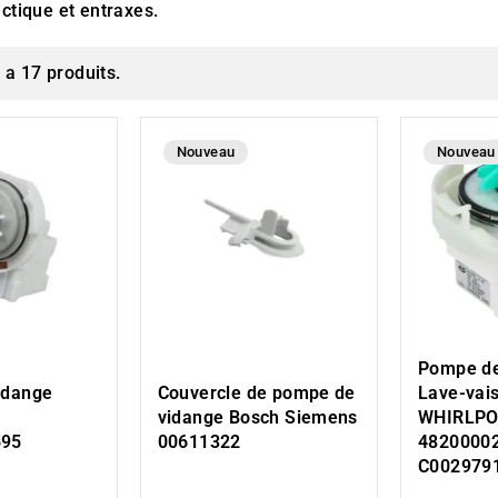
ctique et entraxes.
y a 17 produits.
Nouveau
Nouveau
Pompe de
idange
Couvercle de pompe de
Lave-vais
vidange Bosch Siemens
WHIRLP
595
00611322
4820000
C002979