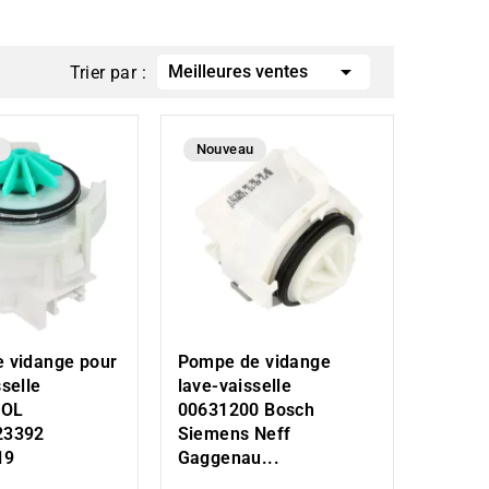

Meilleures ventes
Trier par :
Nouveau
 vidange pour
Pompe de vidange
selle
lave-vaisselle
OOL
00631200 Bosch
23392
Siemens Neff
19
Gaggenau...