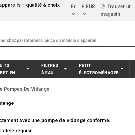
ppareils – qualité & choix
Fr
€ EUR
Trouver un
magasin


UITS
FILTRES
PETIT
TRETIEN
À EAU
ÉLECTROMÉNAGER
le
Pompes De Vidange
idange
ectement avec une
conforme.
pompe de vidange
odèle requise.