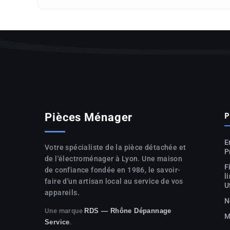
P
Pièces Ménager
E
Votre spécialiste de la pièce détachée et
P
de l'électroménager à Lyon. Une maison
F
de confiance fondée en 1986, le savoir-
l
faire d'un artisan local au service de vos
U
appareils.
N
Une marque
RDS — Rhône Dépannage
M
.
Service