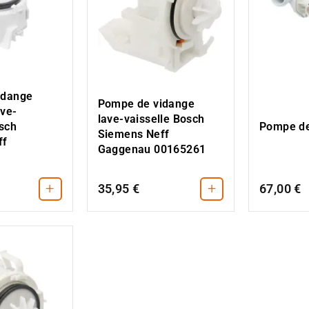
idange
Pompe de vidange
ve-
lave-vaisselle Bosch
Pompe de
osch
Siemens Neff
ff
Gaggenau 00165261
.
+
+
35,95 €
67,00 €