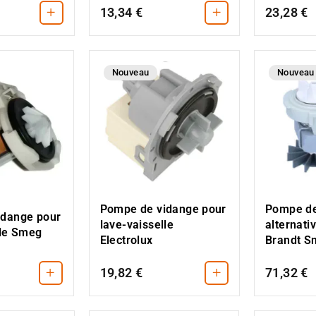
+
+
13,34 €
23,28 €
Nouveau
Nouveau
Pompe de vidange pour
Pompe de
idange pour
lave-vaisselle
alternat
lle Smeg
Electrolux
Brandt S
+
+
19,82 €
71,32 €