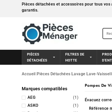
Pièces détachées et accessoires pour tous vos a
garantis.
PIÈCES
FILTRES DE
PROD
DÉTACHÉES
HOTTE
D'EN
Accueil
Pièces Détachées
Lavage
Lave-Vaissel
Pompes De V
Marques compatibles
AEG
(1)
Évacuez corr
ASKO
(1)
Référence m