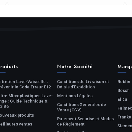
roduits
Notre Société
Marq
ntretien Lave-Vaisselle :
Conditions de Livraison et
Roblin
révenir le Code Erreur E12
Délais d'Expédition
Bosch
iltre Microplastiques Lave-
Mentions Légales
Elica
inge : Guide Technique &
Conditions Générales de
tilité
Falme
Vente (CGV)
ouveaux produits
Franke
Paiement Sécurisé et Modes
eilleures ventes
de Règlement
Sieme