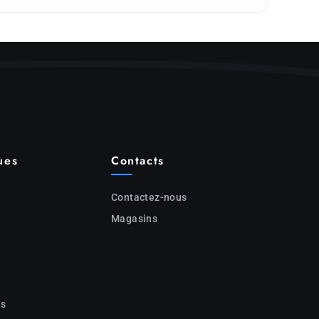
ues
Contacts
Contactez-nous
Magasins
c
ns