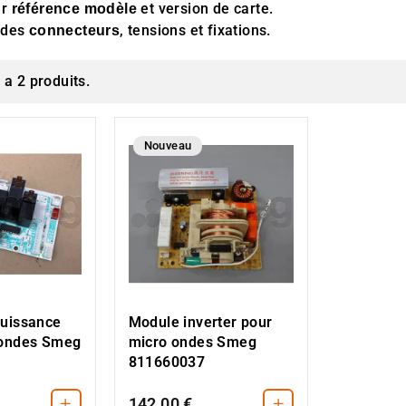
ar
et version de carte.
référence modèle
n des
, tensions et fixations.
connecteurs
y a 2 produits.
Nouveau
uissance
Module inverter pour
-ondes Smeg
micro ondes Smeg
811660037
+
+
142,00 €