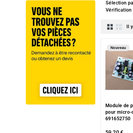
Sélection p
Vérificatio
Il 
Nouveau
Module de p
pour micro
691652750
59,20 €