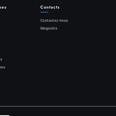
ues
Contacts
Contactez-nous
Magasins
c
ns
nau