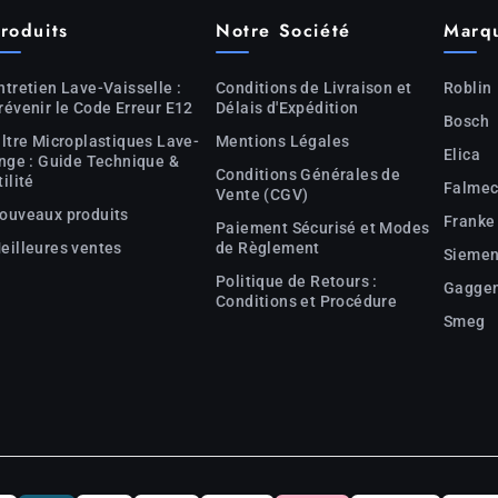
roduits
Notre Société
Marq
ntretien Lave-Vaisselle :
Conditions de Livraison et
Roblin
révenir le Code Erreur E12
Délais d'Expédition
Bosch
iltre Microplastiques Lave-
Mentions Légales
Elica
inge : Guide Technique &
Conditions Générales de
tilité
Falme
Vente (CGV)
ouveaux produits
Franke
Paiement Sécurisé et Modes
eilleures ventes
de Règlement
Sieme
Politique de Retours :
Gagge
Conditions et Procédure
Smeg