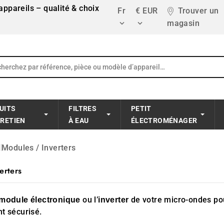
ppareils – qualité & choix
Fr
€ EUR
Trouver un
magasin


UITS
FILTRES
PETIT
TRETIEN
À EAU
ÉLECTROMÉNAGER
Modules / Inverters
erters
ou l’
de votre micro-ondes pou
module électronique
inverter
t sécurisé.