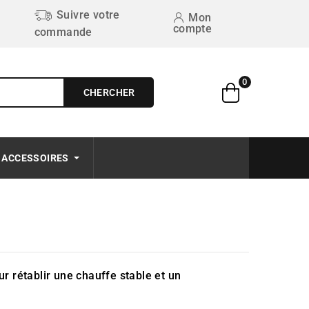
Suivre votre
Mon
compte
commande
0
CHERCHER
Free on order $50+
ACCESSOIRES
r rétablir une chauffe stable et un