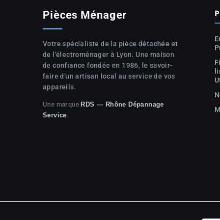
P
Pièces Ménager
E
Votre spécialiste de la pièce détachée et
P
de l'électroménager à Lyon. Une maison
F
de confiance fondée en 1986, le savoir-
l
faire d'un artisan local au service de vos
U
appareils.
N
Une marque
RDS — Rhône Dépannage
M
.
Service