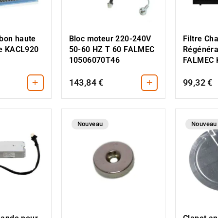
rbon haute
Bloc moteur 220-240V
Filtre Ch
e KACL920
50-60 HZ T 60 FALMEC
Régénéra
10506070T46
FALMEC 
+
+
143,84 €
99,32 €
Nouveau
Nouveau