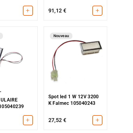
+
+
91,12 €
Nouveau
T
Spot led 1 W 12V 3200
ULAIRE
K Falmec 105040243
105040239
+
+
27,52 €