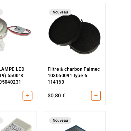
Nouveau
 LAMPE LED
Filtre à charbon Falmec
19) 5500°K
103050091 type 6
105040231
114163
+
+
30,80 €
Nouveau