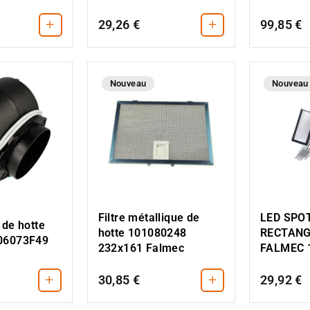
+
+
29,26 €
99,85 €
Nouveau
Nouveau
Filtre métallique de
LED SPO
 de hotte
hotte 101080248
RECTANG
06073F49
232x161 Falmec
FALMEC 
+
+
30,85 €
29,92 €