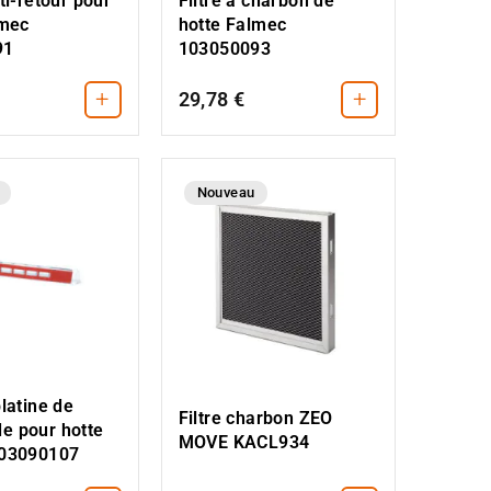
ti-retour pour
Filtre à charbon de
lmec
hotte Falmec
91
103050093
+
+
29,78 €
Nouveau
latine de
Filtre charbon ZEO
 pour hotte
MOVE KACL934
103090107