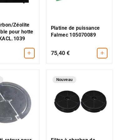
arbon/Zéolite
Platine de puissance
ble pour hotte
Falmec 105070089
KACL.1039
+
+
75,40 €
Nouveau