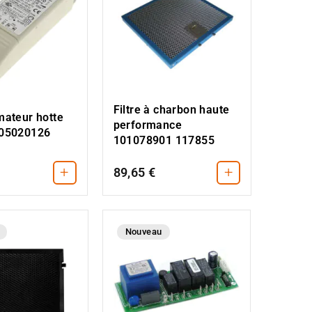
Filtre à charbon haute
mateur hotte
performance
105020126
101078901 117855
+
+
89,65 €
Nouveau