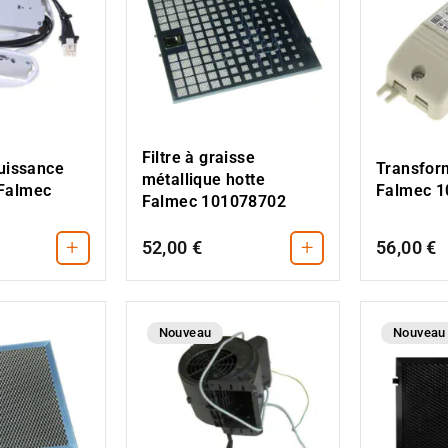
Filtre à graisse
Transfor
puissance
métallique hotte
Falmec 
Falmec
Falmec 101078702
+
+
52,00 €
56,00 €
Nouveau
Nouveau