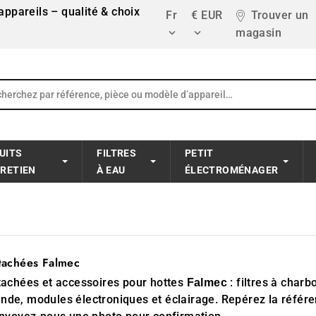
ppareils – qualité & choix
Fr
€ EUR
Trouver un
magasin


UITS
FILTRES
PETIT
TRETIEN
À EAU
ÉLECTROMÉNAGER
tachées Falmec
tachées et accessoires pour hottes
: filtres à char
Falmec
e, modules électroniques et éclairage. Repérez la référenc