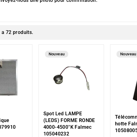
nvoyez-nous une photo
pour confirmation.
y a 72 produits.
Nouveau
Nouveau
Spot Led LAMPE
Télécom
lique
(LEDS) FORME RONDE
hotte Fa
079910
4000-4500°K Falmec
1050800
105040232