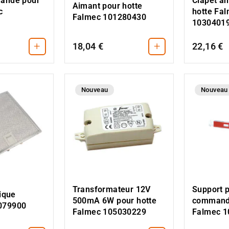
mande pour
Clapet an
Aimant pour hotte
c
hotte Fa
Falmec 101280430
1030401
+
+
18,04 €
22,16 €
Nouveau
Nouveau
Transformateur 12V
Support p
lique
500mA 6W pour hotte
commande
079900
Falmec 105030229
Falmec 