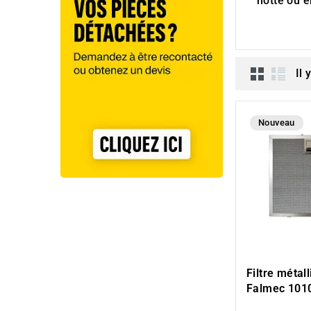
hotte ou
e
Il 
Nouveau
Filtre métal
Falmec 101