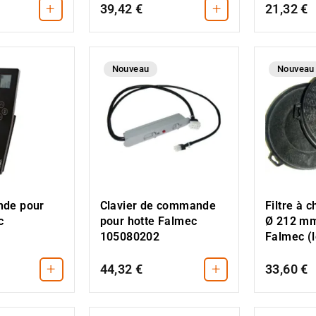
+
+
39,42 €
21,32 €
Nouveau
Nouveau
Clavier de commande
de pour
Filtre à 
pour hotte Falmec
c
Ø 212 mm
105080202
Falmec (l
+
+
44,32 €
33,60 €