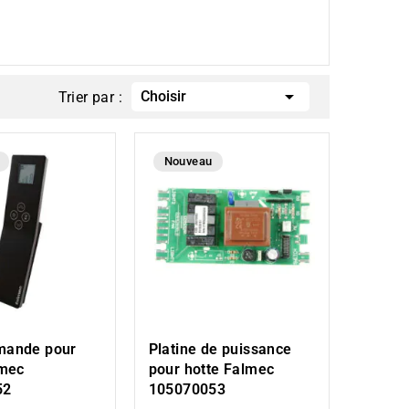

Choisir
Trier par :
Nouveau
mande pour
Platine de puissance
lmec
pour hotte Falmec
52
105070053