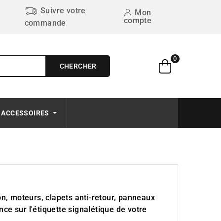
Suivre votre
Mon
compte
commande
0
CHERCHER
Free on order $50+
ACCESSOIRES
bon, moteurs, clapets anti-retour, panneaux
e sur l'étiquette signalétique de votre