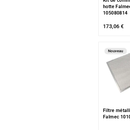
Kit de com
hotte Falme
105080814
173,06 €
Nouveau
Filtre métal
Falmec 101