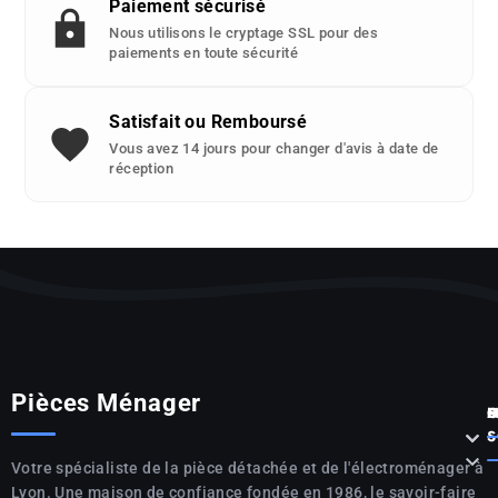
Paiement sécurisé
Nous utilisons le cryptage SSL pour des
paiements en toute sécurité
Satisfait ou Remboursé
Vous avez 14 jours pour changer d'avis à date de
réception
Pièces Ménager
P



S

Votre spécialiste de la pièce détachée et de l'électroménager à
Lyon. Une maison de confiance fondée en 1986, le savoir-faire