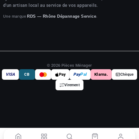
d'un artisan local au service de vos appareils.
Une marque
.
RDS — Rhône Dépannage Service
© 2026 Pièces Ménager
VISA
Pay
Pay
Pal
Klarna.
CB
Chèque
Virement