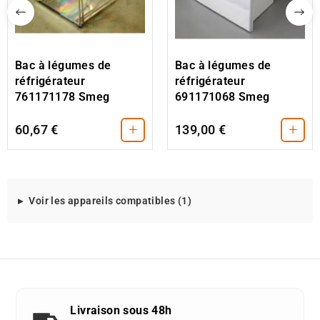
Bac à légumes de
Bac à légumes de
réfrigérateur
réfrigérateur
761171178 Smeg
691171068 Smeg
+
+
60,67 €
139,00 €
Modeles
Voir les appareils compatibles (1)
d'appareils
compatibles
avec
cette
piece
detachee
Livraison sous 48h
: