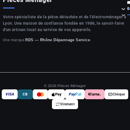
P



S

Votre spécialiste de la pièce détachée et de l'électroménager à
Lyon. Une maison de confiance fondée en 1986, le savoir-faire
d'un artisan local au service de vos appareils.
Une marque
.
RDS — Rhône Dépannage Service
© 2026 Pièces Ménager
VISA
Pay
Pay
Pal
Klarna.
CB
Chèque
Virement