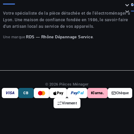



S

Votre spécialiste de la pièce détachée et de l'électroménager à
Lyon. Une maison de confiance fondée en 1986, le savoir-faire
d'un artisan local au service de vos appareils.
Une marque
.
RDS — Rhône Dépannage Service
© 2026 Pièces Ménager
VISA
Pay
Pay
Pal
Klarna.
CB
Chèque
Virement