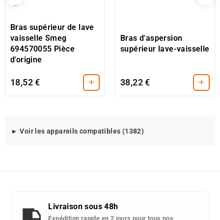
Bras supérieur de lave
vaisselle Smeg
Bras d'aspersion
694570055 Pièce
supérieur lave-vaisselle
d'origine
+
+
18,52 €
38,22 €
Modeles
Voir les appareils compatibles (1382)
d'appareils
compatibles
avec
cette
piece
detachee
Livraison sous 48h
:
Expédition rapide en 2 jours pour tous nos