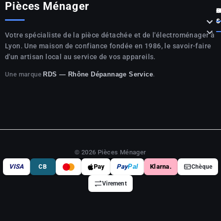
Pièces Ménager
P



S

Votre spécialiste de la pièce détachée et de l'électroménager à
Lyon. Une maison de confiance fondée en 1986, le savoir-faire
d'un artisan local au service de vos appareils.
Une marque
.
RDS — Rhône Dépannage Service
© 2026 Pièces Ménager
VISA
Pay
Pay
Pal
Klarna.
CB
Chèque
Virement