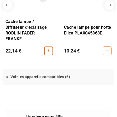
Cache lampe /
Diffuseur d'eclairage
Cache lampe pour hotte
ROBLIN FABER
Elica PLA0045868E
FRANKE...
+
+
22,14 €
10,24 €
Modeles
Voir les appareils compatibles (6)
d'appareils
compatibles
avec
cette
piece
detachee
Livraison sous 48h