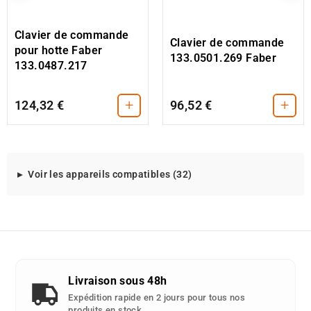
Clavier de commande
Clavier de commande
pour hotte Faber
133.0501.269 Faber
133.0487.217
+
+
124,32 €
96,52 €
Modeles
Voir les appareils compatibles (32)
d'appareils
compatibles
avec
cette
piece
detachee
Livraison sous 48h
:
Expédition rapide en 2 jours pour tous nos
produits en stock.