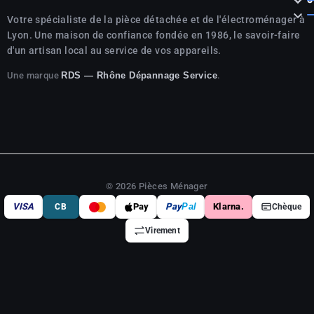




Votre spécialiste de la pièce détachée et de l'électroménager à
Lyon. Une maison de confiance fondée en 1986, le savoir-faire
d'un artisan local au service de vos appareils.
Une marque
.
RDS — Rhône Dépannage Service
© 2026 Pièces Ménager
VISA
Pay
Pay
Pal
Klarna.
CB
Chèque
Virement