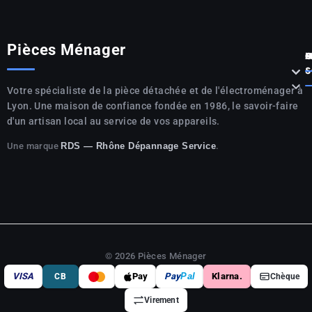
Pièces Ménager
P



S

Votre spécialiste de la pièce détachée et de l'électroménager à
Lyon. Une maison de confiance fondée en 1986, le savoir-faire
d'un artisan local au service de vos appareils.
Une marque
.
RDS — Rhône Dépannage Service
© 2026 Pièces Ménager
VISA
Pay
Pay
Pal
Klarna.
CB
Chèque
Virement