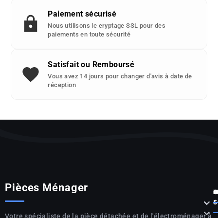
Paiement sécurisé
Nous utilisons le cryptage SSL pour des
paiements en toute sécurité
Satisfait ou Remboursé
Vous avez 14 jours pour changer d'avis à date de
réception
Pièces Ménager
P



S

Votre spécialiste de la pièce détachée et de l'électroménager à