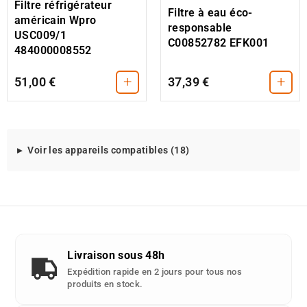
Filtre réfrigérateur
Filtre à eau éco-
américain Wpro
responsable
USC009/1
C00852782 EFK001
484000008552
+
+
51,00 €
37,39 €
Modeles
Voir les appareils compatibles (18)
d'appareils
compatibles
avec
cette
piece
detachee
Livraison sous 48h
:
Expédition rapide en 2 jours pour tous nos
produits en stock.