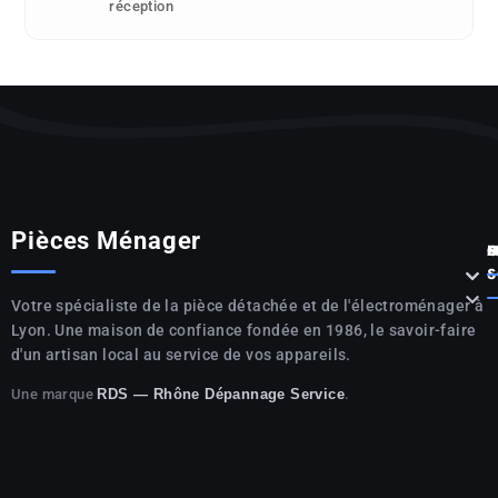
réception
Pièces Ménager
P



S

Votre spécialiste de la pièce détachée et de l'électroménager à
Lyon. Une maison de confiance fondée en 1986, le savoir-faire
d'un artisan local au service de vos appareils.
Une marque
.
RDS — Rhône Dépannage Service