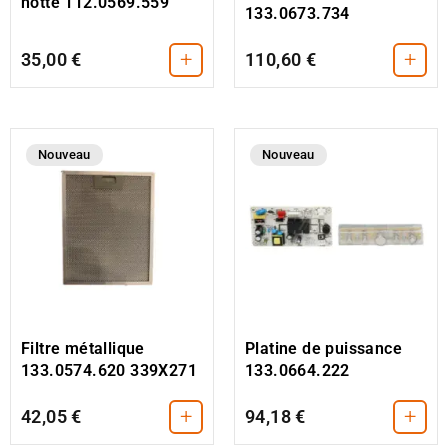
hotte 112.0569.559
133.0673.734
+
+
35,00 €
110,60 €
Nouveau
Nouveau
Filtre métallique
Platine de puissance
133.0574.620 339X271
133.0664.222
+
+
42,05 €
94,18 €