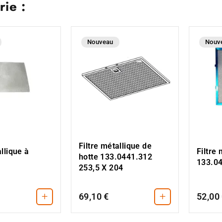
ie :
Nouveau
Nouv
Filtre métallique de
allique à
Filtre 
hotte 133.0441.312
133.0
253,5 X 204
+
+
69,10 €
52,00