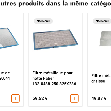
autres produits dans la même catégor
Nouveau
Nouveau
que de
Filtre métallique pour
Filtre mét
59.041
hotte Faber
graisse
133.0488.250 325X236
+
+
59,62 €
49,87 €