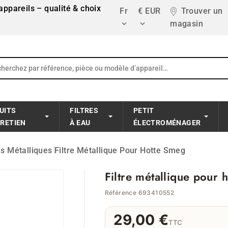
ppareils – qualité & choix
Fr
€ EUR
Trouver un
magasin


UITS
FILTRES
PETIT
TRETIEN
À EAU
ÉLECTROMÉNAGER
res Métalliques
Filtre Métallique Pour Hotte Smeg
Filtre métallique pour 
Référence 693410552
29,00 €
TTC