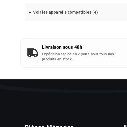
Modeles
Voir les appareils compatibles (4)
d'appareils
compatibles
avec
cette
piece
Livraison sous 48h
detachee
Expédition rapide en 2 jours pour tous nos
:
produits en stock.
P