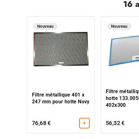
16 
Nouveau
Nouveau
Filtre métalli
Filtre métallique 401 x
hotte 133.00
247 mm pour hotte Novy
402x300
+
76,68 €
56,32 €