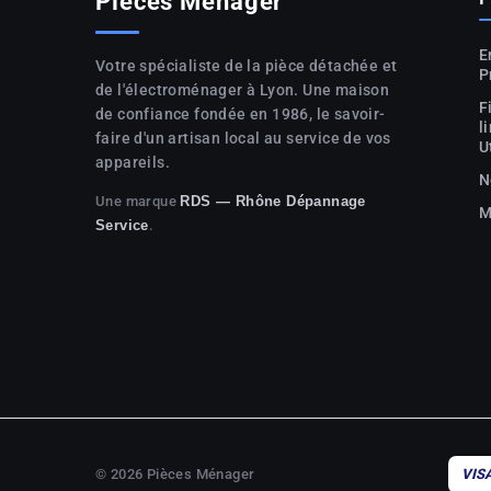
Pièces Ménager
E
Votre spécialiste de la pièce détachée et
P
de l'électroménager à Lyon. Une maison
F
de confiance fondée en 1986, le savoir-
l
faire d'un artisan local au service de vos
U
appareils.
N
Une marque
RDS — Rhône Dépannage
M
.
Service
© 2026 Pièces Ménager
VIS