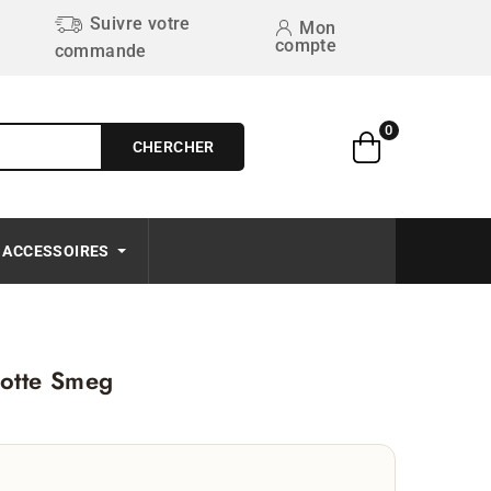
Suivre votre
Mon
compte
commande
0
CHERCHER
Free on order $50+
ACCESSOIRES
hotte Smeg