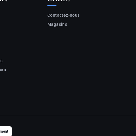
Contactez-nous
Magasins
c
ns
nau
ement