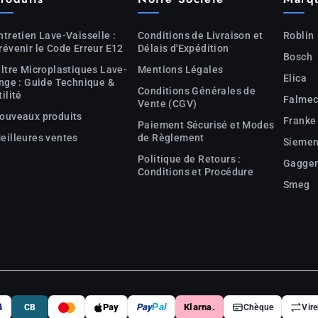
ntretien Lave-Vaisselle :
Conditions de Livraison et
Roblin
révenir le Code Erreur E12
Délais d'Expédition
Bosch
iltre Microplastiques Lave-
Mentions Légales
Elica
inge : Guide Technique &
Conditions Générales de
tilité
Falme
Vente (CGV)
ouveaux produits
Franke
Paiement Sécurisé et Modes
eilleures ventes
de Règlement
Sieme
Politique de Retours :
Gagge
Conditions et Procédure
Smeg
A
Pay
Pay
Pal
Klarna.
CB
Chèque
Vir