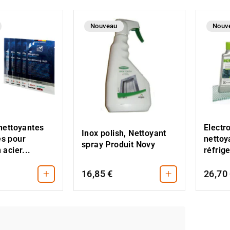
Nouveau
Nouv
nettoyantes
Electr
Inox polish, Nettoyant
s pour
nettoy
spray Produit Novy
 acier...
réfrig
+
+
16,85 €
26,70