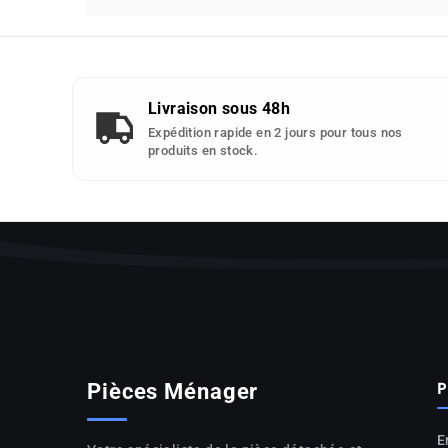
d'appareils
compatibles
avec
cette
piece
Livraison sous 48h
detachee
Expédition rapide en 2 jours pour tous nos
:
produits en stock.
P
Pièces Ménager
E