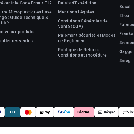
révenir le Code Erreur E12
Délais d'Expédition
Bosch
iltre Microplastiques Lave-
Mentions Légales
Elica
inge : Guide Technique &
Conditions Générales de
tilité
Falme
Vente (CGV)
ouveaux produits
Franke
Paiement Sécurisé et Modes
eilleures ventes
de Règlement
Sieme
Politique de Retours :
Gagge
Conditions et Procédure
Smeg
A
Pay
Pay
Pal
Klarna.
CB
Chèque
Vir