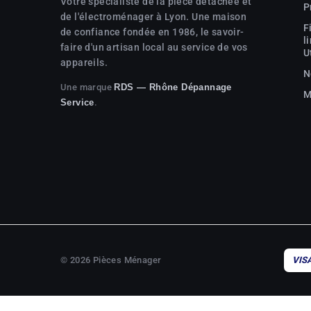
Votre spécialiste de la pièce détachée et
P
de l'électroménager à Lyon. Une maison
F
de confiance fondée en 1986, le savoir-
l
faire d'un artisan local au service de vos
U
appareils.
N
Une marque
RDS — Rhône Dépannage
M
.
Service
© 2026 Pièces Ménager
VIS