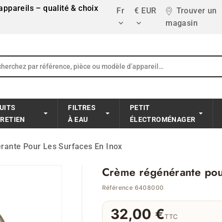
ppareils – qualité & choix
Fr
€ EUR
Trouver un
magasin


UITS
FILTRES
PETIT
TRETIEN
À EAU
ÉLECTROMÉNAGER
ante Pour Les Surfaces En Inox
Crème régénérante pour
Référence 6408000
32,00 €
TTC