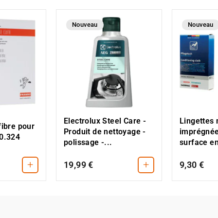
Nouveau
Nouveau
Electrolux Steel Care -
Lingettes 
fibre pour
Produit de nettoyage -
imprégnée
30.324
polissage -...
surface en
+
+
19,99 €
9,30 €