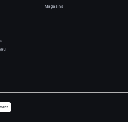
Magasins
c
ns
nau
ement