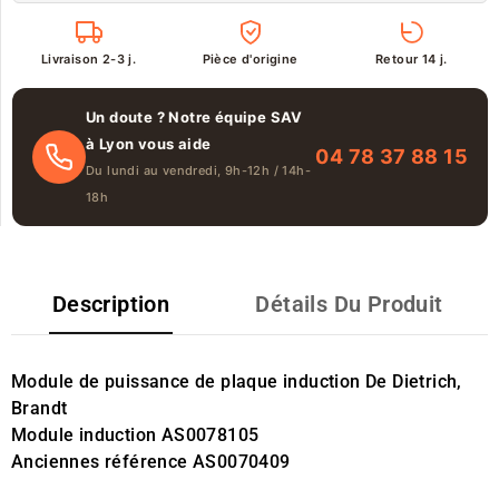
Livraison 2-3 j.
Pièce d'origine
Retour 14 j.
Un doute ? Notre équipe SAV
à Lyon vous aide
04 78 37 88 15
Du lundi au vendredi, 9h-12h / 14h-
18h
Description
Détails Du Produit
Module de puissance de plaque induction De Dietrich,
Brandt
Module induction AS0078105
Anciennes référence AS0070409