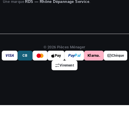
Une marque
.
RDS — Rhône Dépannage Service
© 2026 Pièces Ménager
VISA
Pay
Pay
Pal
Klarna.
CB
Chèque
Virement