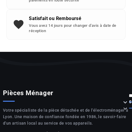
paiements en toute sécurité
Satisfait ou Remboursé
Vous avez 14 jours pour changer d'avis à date de
réception
Pièces Ménager
P



S

Votre spécialiste de la pièce détachée et de l'électroménager à
Lyon. Une maison de confiance fondée en 1986, le savoir-faire
d'un artisan local au service de vos appareils.