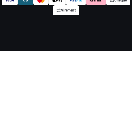
VISA
Pay
Pay
Pal
Klarna.
CB
Chèque
Virement