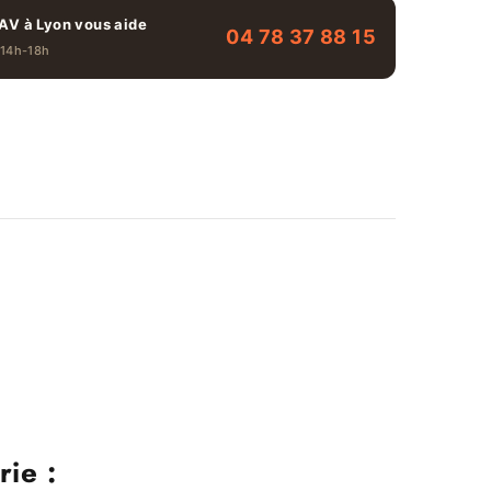
AV à Lyon vous aide
04 78 37 88 15
 14h-18h
ie :