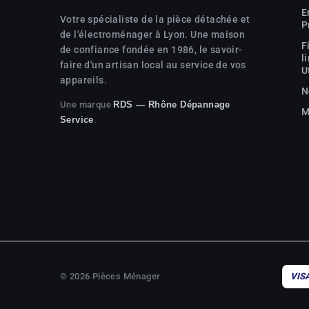
E
Votre spécialiste de la pièce détachée et
P
de l'électroménager à Lyon. Une maison
F
de confiance fondée en 1986, le savoir-
l
faire d'un artisan local au service de vos
U
appareils.
N
Une marque
RDS — Rhône Dépannage
M
.
Service
© 2026 Pièces Ménager
VIS