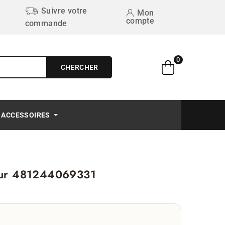
Suivre votre
Mon
compte
commande
0
CHERCHER
Free on order $50+
ACCESSOIRES
ateur 481244069331