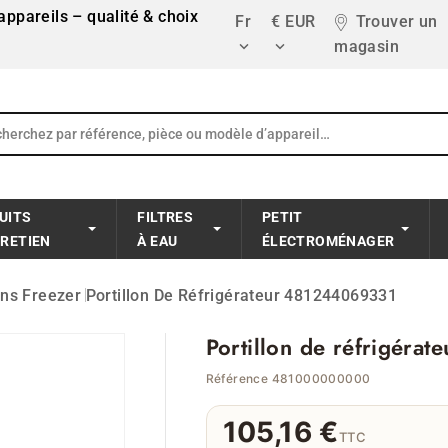
ppareils – qualité & choix
Fr
€ EUR
Trouver un
magasin


UITS
FILTRES
PETIT
TRETIEN
À EAU
ÉLECTROMÉNAGER
ons Freezer
Portillon De Réfrigérateur 481244069331
Portillon de réfrigér
Référence 481000000000
105,16 €
TTC