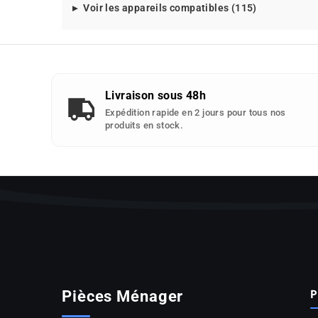
Modeles
Voir les appareils compatibles (115)
d'appareils
compatibles
avec
cette
piece
Livraison sous 48h
detachee
Expédition rapide en 2 jours pour tous nos
:
produits en stock.
P
Pièces Ménager