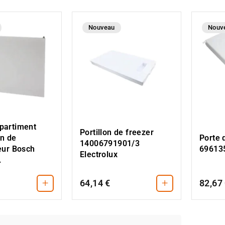
Nouveau
Nouv
partiment
Portillon de freezer
on de
Porte 
14006791901/3
eur Bosch
69613
Electrolux
.
+
+
64,14 €
82,67