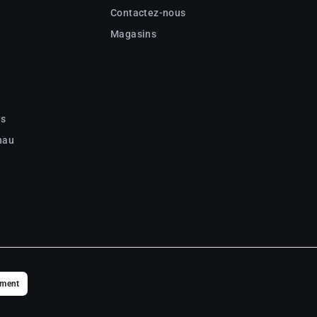
Contactez-nous
Magasins
c
ns
nau
ement