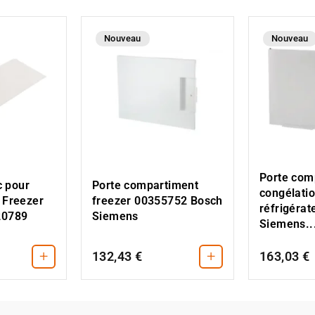
Nouveau
Nouveau
Porte com
c pour
Porte compartiment
congélati
 Freezer
freezer 00355752 Bosch
réfrigérat
20789
Siemens
Siemens..
+
+
132,43 €
163,03 €