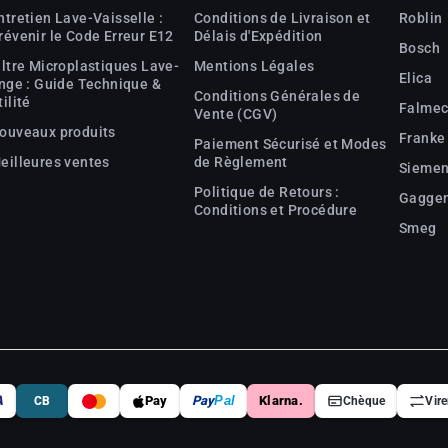
ntretien Lave-Vaisselle :
Conditions de Livraison et
Roblin
révenir le Code Erreur E12
Délais d'Expédition
Bosch
iltre Microplastiques Lave-
Mentions Légales
Elica
inge : Guide Technique &
Conditions Générales de
tilité
Falme
Vente (CGV)
ouveaux produits
Franke
Paiement Sécurisé et Modes
eilleures ventes
de Règlement
Sieme
Politique de Retours :
Gagge
Conditions et Procédure
Smeg
A
Pay
Pay
Pal
Klarna.
CB
Chèque
Vir