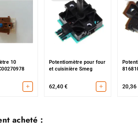
ètre 10
Potentiomètre pour four
Potent
 C00270978
et cuisinière Smeg
81681
+
+
62,40 €
20,36
ent acheté :