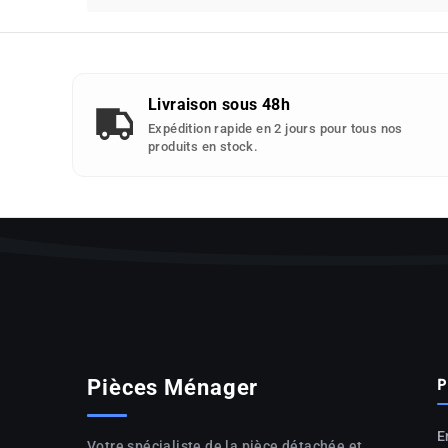
compatibles
avec
cette
piece
Livraison sous 48h
detachee
Expédition rapide en 2 jours pour tous nos
:
produits en stock.
P
Pièces Ménager
E
Votre spécialiste de la pièce détachée et