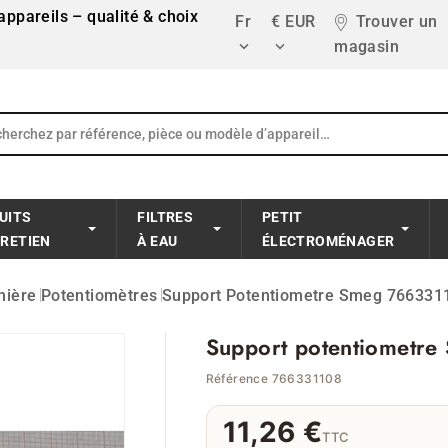
ppareils – qualité & choix
Fr
€ EUR
Trouver un
magasin


UITS
FILTRES
PETIT
TRETIEN
À EAU
ÉLECTROMÉNAGER
nière
Potentiomètres
Support Potentiometre Smeg 766331
Support potentiometr
Référence 766331108
11,26 €
TTC