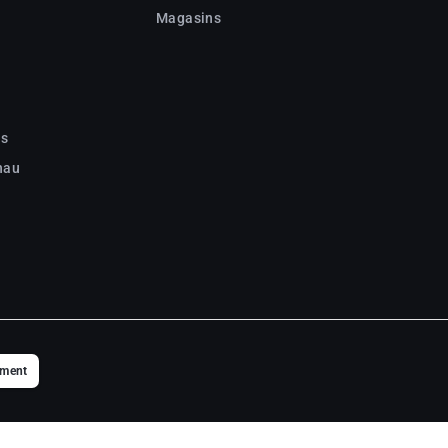
Magasins
c
ns
nau
ement