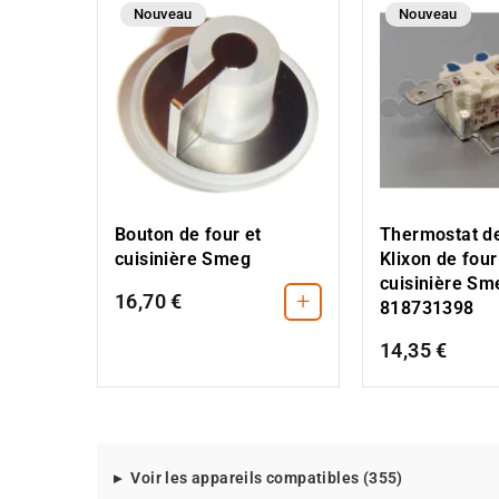
Nouveau
Nouveau
Bouton de four et
Thermostat de
cuisinière Smeg
Klixon de four
cuisinière Sm
+
16,70 €
818731398
14,35 €
Modeles
Voir les appareils compatibles (355)
d'appareils