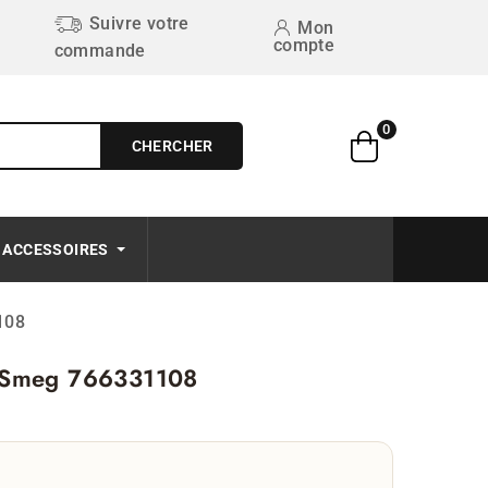
Suivre votre
Mon
compte
commande
0
CHERCHER
Free on order $50+
ACCESSOIRES
108
e Smeg 766331108