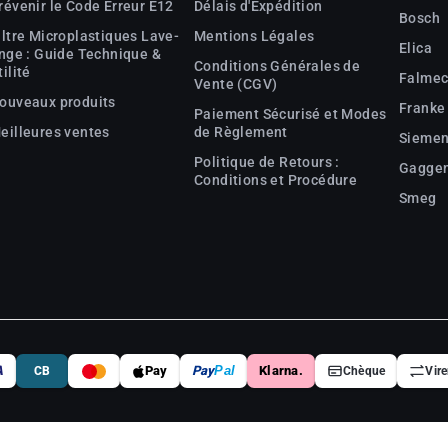
révenir le Code Erreur E12
Délais d'Expédition
Bosch
iltre Microplastiques Lave-
Mentions Légales
Elica
inge : Guide Technique &
Conditions Générales de
tilité
Falme
Vente (CGV)
ouveaux produits
Franke
Paiement Sécurisé et Modes
eilleures ventes
de Règlement
Sieme
Politique de Retours :
Gagge
Conditions et Procédure
Smeg
A
Pay
Pay
Pal
Klarna.
CB
Chèque
Vir