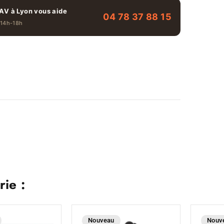
AV à Lyon vous aide
04 78 37 88 15
 14h-18h
ie :
Nouveau
Nouv