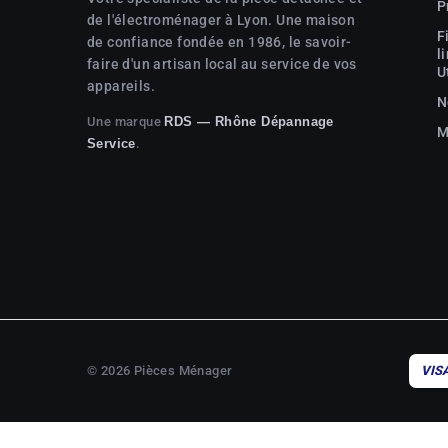
P
de l'électroménager à Lyon. Une maison
F
de confiance fondée en 1986, le savoir-
l
faire d'un artisan local au service de vos
U
appareils.
N
Une marque
RDS — Rhône Dépannage
M
.
Service
© 2026 Pièces Ménager
VIS