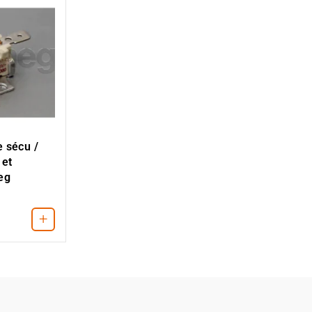
 sécu /
 et
eg
+