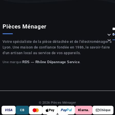
Pièces Ménager
P



S

Votre spécialiste de la pièce détachée et de l'électroménager à
Lyon. Une maison de confiance fondée en 1986, le savoir-faire
d'un artisan local au service de vos appareils.
Une marque
.
RDS — Rhône Dépannage Service
© 2026 Pièces Ménager
VISA
Pay
Pay
Pal
Klarna.
CB
Chèque