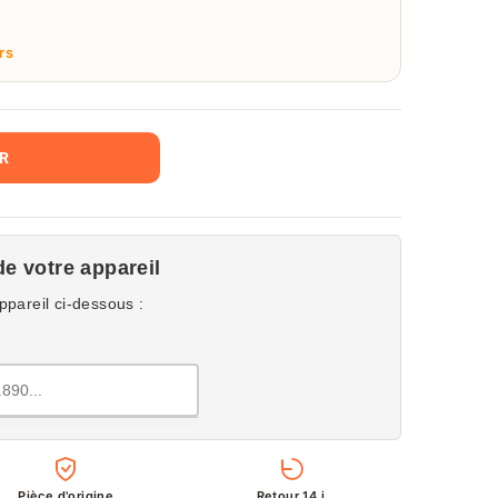
rs
ER
de votre appareil
ppareil ci-dessous :
Pièce d'origine
Retour 14 j.