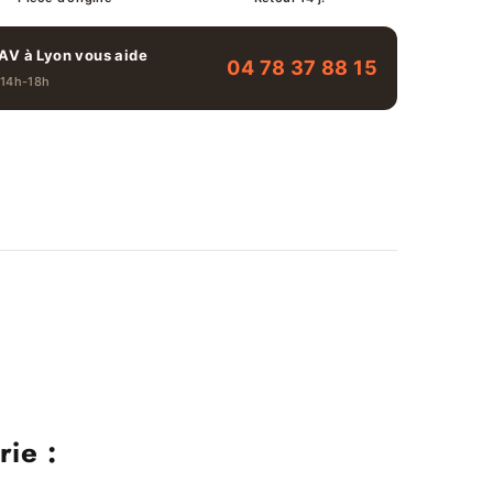
AV à Lyon vous aide
04 78 37 88 15
 14h-18h
ie :