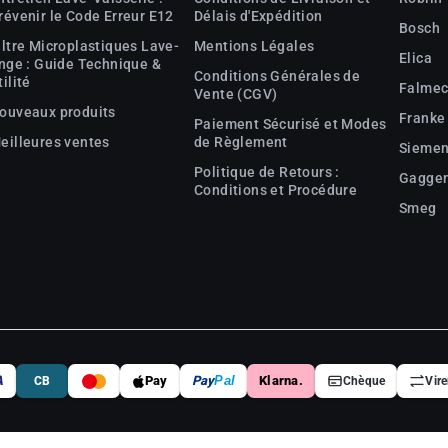
révenir le Code Erreur E12
Délais d'Expédition
Bosch
iltre Microplastiques Lave-
Mentions Légales
Elica
inge : Guide Technique &
Conditions Générales de
tilité
Falme
Vente (CGV)
ouveaux produits
Franke
Paiement Sécurisé et Modes
eilleures ventes
de Règlement
Sieme
Politique de Retours :
Gagge
Conditions et Procédure
Smeg
A
Pay
Pay
Pal
Klarna.
CB
Chèque
Vir