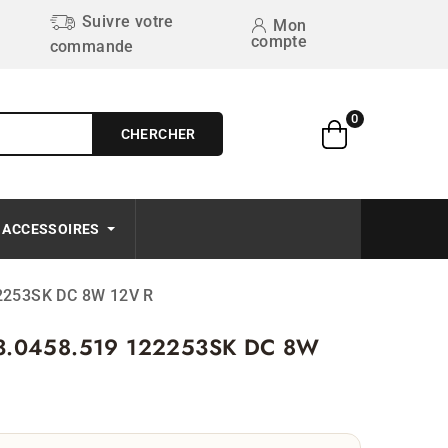
Suivre votre
Mon
compte
commande
0
CHERCHER
Free on order $50+
ACCESSOIRES
22253SK DC 8W 12V R
133.0458.519 122253SK DC 8W