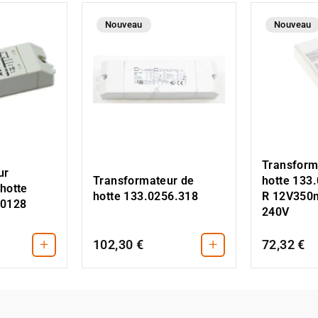
Nouveau
Nouveau
Transform
ur
Transformateur de
hotte 133
hotte
hotte 133.0256.318
R 12V350
20128
240V
+
+
102,30 €
72,32 €