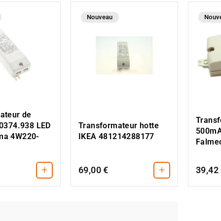
Nouveau
Nouv
ateur de
Trans
.0374.938 LED
Transformateur hotte
500mA
ma 4W220-
IKEA 481214288177
Falme
+
+
69,00 €
39,42