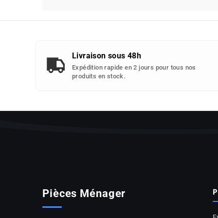
d'appareils
compatibles
avec
cette
piece
Livraison sous 48h
detachee
Expédition rapide en 2 jours pour tous nos
:
produits en stock.
P
Pièces Ménager
E