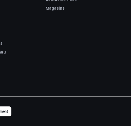
Magasins
c
ns
nau
ement