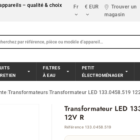
ppareils – qualité & choix
Fr
€ EUR
Trouver un
magasin


UITS
FILTRES
PETIT
TRETIEN
À EAU
ÉLECTROMÉNAGER
nte
Transformateurs
Transformateur LED 133.0458.519 1
Transformateur LED 
12V R
Référence 133.0458.519