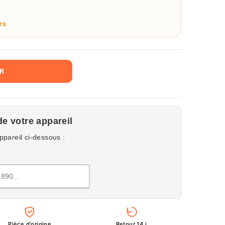
rs
ER
de votre appareil
ppareil ci-dessous :
Pièce d'origine
Retour 14 j.