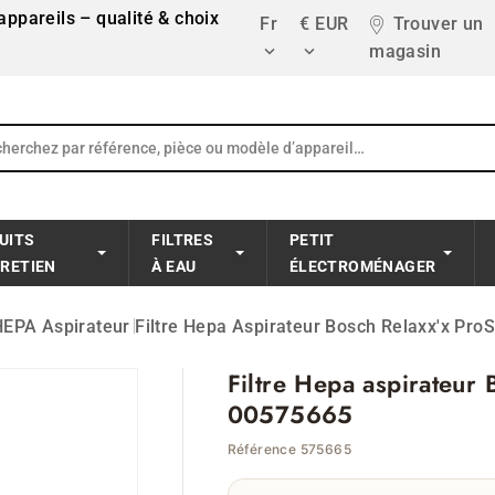
ppareils – qualité & choix
Fr
€ EUR
Trouver un
magasin


UITS
FILTRES
PETIT
TRETIEN
À EAU
ÉLECTROMÉNAGER
 HEPA Aspirateur
Filtre Hepa Aspirateur Bosch Relaxx'x Pro
Filtre Hepa aspirateur 
00575665
Référence 575665