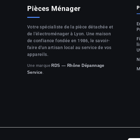
P
Pièces Ménager
E
Votre spécialiste de la pièce détachée et
P
de l'électroménager à Lyon. Une maison
F
de confiance fondée en 1986, le savoir-
l
faire d'un artisan local au service de vos
U
appareils.
N
Une marque
RDS — Rhône Dépannage
M
.
Service