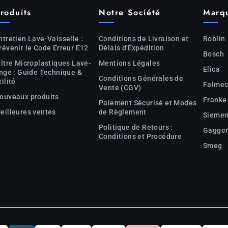
roduits
Notre Société
Marq
ntretien Lave-Vaisselle :
Conditions de Livraison et
Roblin
révenir le Code Erreur E12
Délais d'Expédition
Bosch
iltre Microplastiques Lave-
Mentions Légales
Elica
inge : Guide Technique &
Conditions Générales de
tilité
Falme
Vente (CGV)
ouveaux produits
Franke
Paiement Sécurisé et Modes
eilleures ventes
de Règlement
Sieme
Politique de Retours :
Gagge
Conditions et Procédure
Smeg