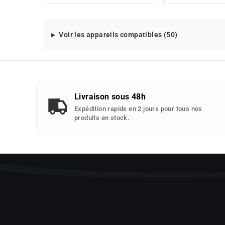
Modeles
Voir les appareils compatibles (50)
d'appareils
compatibles
avec
cette
piece
Livraison sous 48h
detachee
Expédition rapide en 2 jours pour tous nos
:
produits en stock.