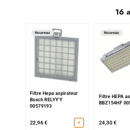
16 
Nouveau
Nouveau
Filtre Hepa aspirateur
Filtre HEPA as
Bosch RELYY'Y
BBZ154HF 00
00579193
+
22,96 €
24,30 €