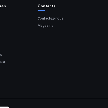
ues
Contacts
Contactez-nous
Magasins
c
ns
nau