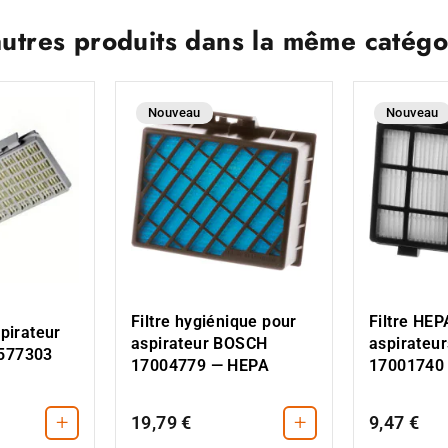
autres produits dans la même catégor
Nouveau
Nouveau
Filtre hygiénique pour
Filtre HEP
pirateur
aspirateur BOSCH
aspirateu
577303
17004779 — HEPA
17001740
+
+
19,79 €
9,47 €