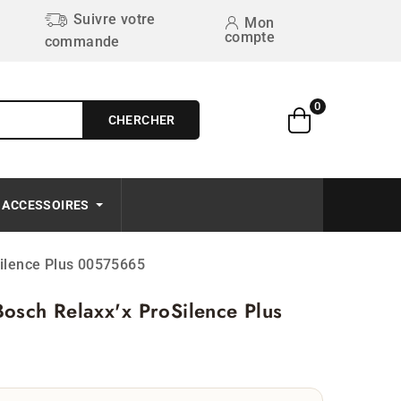
Suivre votre
Mon
compte
commande
0
CHERCHER
Free on order $50+
ACCESSOIRES
Silence Plus 00575665
Bosch Relaxx'x ProSilence Plus