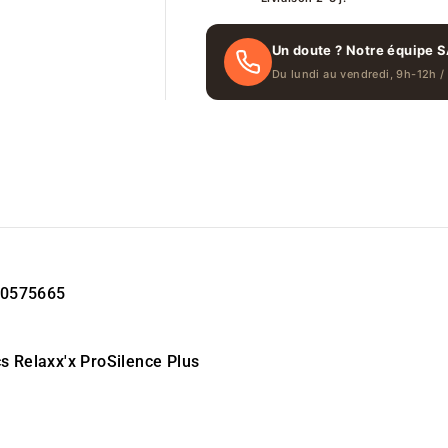
Un doute ? Notre équipe S
Du lundi au vendredi, 9h-12h /
 00575665
s Relaxx'x ProSilence Plus