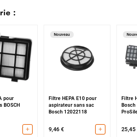
ie :
Nouveau
Nouv
A pour
Filtre HEPA E10 pour
Filtre
rs BOSCH
aspirateur sans sac
Bosch 
Bosch 12022118
ProSil
+
+
9,46 €
25,45