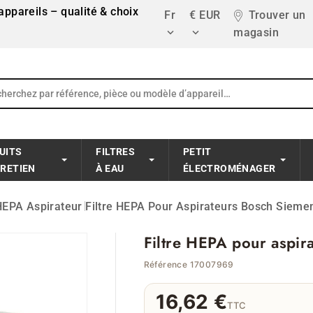
ppareils – qualité & choix
Fr
€ EUR
Trouver un
magasin


UITS
FILTRES
PETIT
TRETIEN
À EAU
ÉLECTROMÉNAGER
 HEPA Aspirateur
Filtre HEPA Pour Aspirateurs Bosch Siem
Filtre HEPA pour aspi
Référence 17007969
16,62 €
TTC