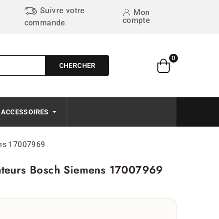
Suivre votre
Mon
compte
commande
0
CHERCHER
Free on order $50+
ACCESSOIRES
ens 17007969
rateurs Bosch Siemens 17007969