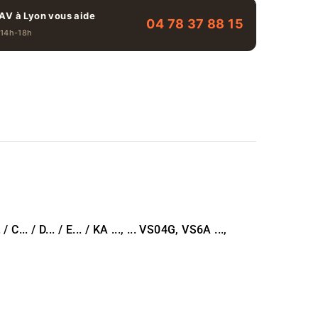
AV à Lyon vous aide
04 78 37 88 15
 14h-18h
C... / D... / E... / KA ..., ... VS04G, VS6A ...,