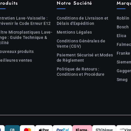
roduits
Notre Société
Marq
ntretien Lave-Vaisselle :
Conditions de Livraison et
Roblin
révenir le Code Erreur E12
Délais d'Expédition
Bosch
iltre Microplastiques Lave-
Mentions Légales
Elica
inge : Guide Technique &
Conditions Générales de
tilité
Falme
Vente (CGV)
ouveaux produits
Franke
Paiement Sécurisé et Modes
eilleures ventes
de Règlement
Sieme
Politique de Retours :
Gagge
Conditions et Procédure
Smeg
A
Pay
Pay
Pal
Klarna.
CB
Chèque
Vir