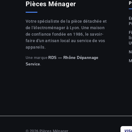
P
Pièces Ménager
E
Votre spécialiste de la pièce détachée et
P
de l'électroménager à Lyon. Une maison
F
de confiance fondée en 1986, le savoir-
l
faire d'un artisan local au service de vos
U
appareils.
N
Une marque
RDS — Rhône Dépannage
M
.
Service
© 2026 Pièces Ménager
VIS