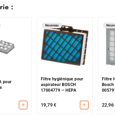
ie :
Nouveau
Nouv
Filtre hygiénique pour
Filtre
A pour
aspirateur BOSCH
Bosch
s
17004779 — HEPA
00579
+
+
19,79 €
22,96