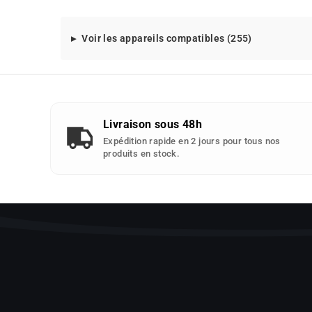
Modeles
Voir les appareils compatibles (255)
d'appareils
compatibles
avec
cette
piece
Livraison sous 48h
detachee
Expédition rapide en 2 jours pour tous nos
:
produits en stock.