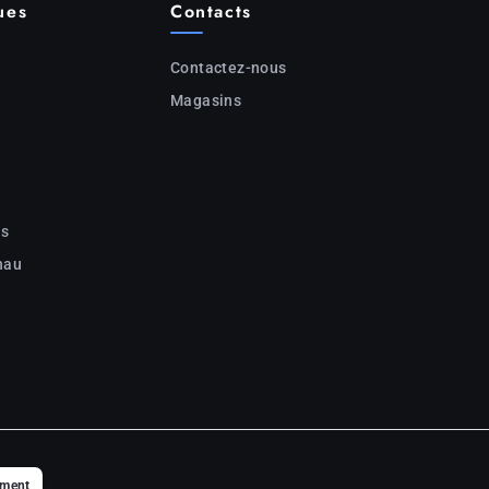
ues
Contacts
Contactez-nous
Magasins
c
ns
nau
ement