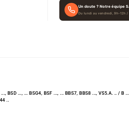
Un doute ? Notre équipe S
Du lundi au vendredi, 9h-12h /
BSD ..., ... BSG4, BSF ..., ... BBS7, BBS8 ..., VS5.A. .. / B ... / 
44 ..